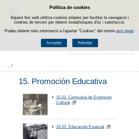
Política de cookies
Passar al contingut
Menú
Aquest lloc web utilitza cookies pròpies per facilitar la navegació i
cookies de tercers per obtenir estadístiques d'ús i satisfacció.
Podeu obtenir més informació a l'apartat "Cookies" del nostre
avís legal
.
Acceptar
Rebutjar
Cercador
15. Promoción Educativa
15.01. Comisaría de Extensión
Cultural
15.02. Educación Especial