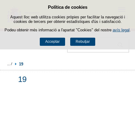
Política de cookies
Passar al contingut
Menú
Aquest lloc web utilitza cookies pròpies per facilitar la navegació i
cookies de tercers per obtenir estadístiques d'ús i satisfacció.
Podeu obtenir més informació a l'apartat "Cookies" del nostre
avís legal
.
Acceptar
Rebutjar
Cercador
19
19