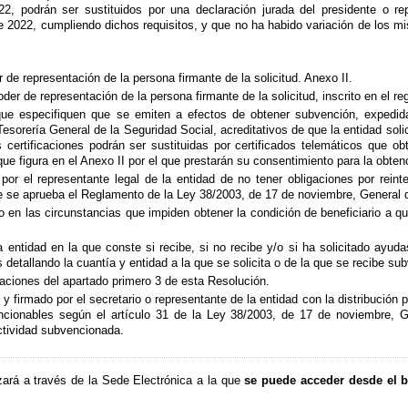
22, podrán ser sustituidos por una declaración jurada del presidente o re
e 2022, cumpliendo dichos requisitos, y que no ha habido variación de los m
 de representación de la persona firmante de la solicitud. Anexo II.
der de representación de la persona firmante de la solicitud, inscrito en el 
, que especifiquen que se emiten a efectos de obtener subvención, expedi
Tesorería General de la Seguridad Social, acreditativos de que la entidad solic
 certificaciones podrán ser sustituidas por certificados telemáticos que o
e figura en el Anexo II por el que prestarán su consentimiento para la obtenc
por el representante legal de la entidad de no tener obligaciones por rein
que se aprueba el Reglamento de la Ley 38/2003, de 17 de noviembre, General
o en las circunstancias que impiden obtener la condición de beneficiario a q
 entidad en la que conste si recibe, si no recibe y/o si ha solicitado ayud
 detallando la cuantía y entidad a la que se solicita o de la que se recibe su
aciones del apartado primero 3 de esta Resolución.
 firmado por el secretario o representante de la entidad con la distribución 
ncionables según el artículo 31 de la Ley 38/2003, de 17 de noviembre, 
ctividad subvencionada.
lizará a través de la Sede Electrónica a la que
se puede acceder desde el b