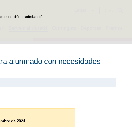
Cercador
Català
stiques d'ús i satisfacció.
eri
Serveis al ciutadà
Continguts
Deportes
Premsa
ara alumnado con necesidades
embre de 2024