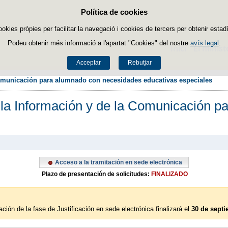
Política de cookies
Passar al contingut
ookies pròpies per facilitar la navegació i cookies de tercers per obtenir estadí
Podeu obtenir més informació a l'apartat "Cookies" del nostre
avís legal
.
Inici
El minist
Acceptar
Rebutjar
omunicación para alumnado con necesidades educativas especiales
la Información y de la Comunicación p
Acceso a la tramitación en sede electrónica
Plazo de presentación de solicitudes:
FINALIZADO
ión de la fase de Justificación en sede electrónica finalizará el
30 de septi