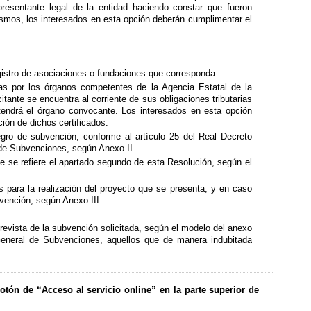
presentante legal de la entidad haciendo constar que fueron
ismos, los interesados en esta opción deberán cumplimentar el
registro de asociaciones o fundaciones que corresponda.
das por los órganos competentes de la Agencia Estatal de la
itante se encuentra al corriente de sus obligaciones tributarias
btendrá el órgano convocante. Los interesados en esta opción
ión de dichos certificados.
tegro de subvención, conforme al artículo 25 del Real Decreto
 de Subvenciones, según Anexo II.
ue se refiere el apartado segundo de esta Resolución, según el
as para la realización del proyecto que se presenta; y en caso
bvención, según Anexo III.
prevista de la subvención solicitada, según el modelo del anexo
General de Subvenciones, aquellos que de manera indubitada
otón de “Acceso al servicio online” en la parte superior de