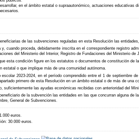
os públicos.
sarrollar, en el ámbito estatal o supraautonómico, actuaciones educativas dir
necesarios.
eneficiarias de las subvenciones reguladas en esta Resolución las entidades,
a y, cuando proceda, debidamente inscrita en el correspondiente registro admi
iones del Ministerio del Interior, Registro de Fundaciones del Ministerio de Ju
 que esta condición figure en los estatutos o documentos de constitución de 
ón estatal o que implique más de una comunidad autónoma.
rso escolar 2023-2024, en el período comprendido entre el 1 de septiembre d
 apartado primero de esta Resolución en un ámbito estatal o de más de una
so, suficientemente las ayudas económicas recibidas con anterioridad del Min
beneficiario de la subvención las entidades en las que concurran alguna de la
embre, General de Subvenciones.
1.000 euros.
ón: 30.000 euros.