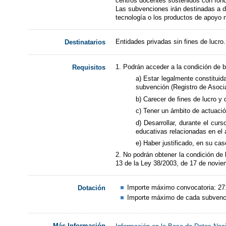
centros docentes sostenidos con fond
Las subvenciones irán destinadas a de
tecnología o los productos de apoyo 
Entidades privadas sin fines de lucro.
Destinatarios
1. Podrán acceder a la condición de b
Requisitos
a) Estar legalmente constituid
subvención (Registro de Asociac
b) Carecer de fines de lucro y
c) Tener un ámbito de actuaci
d) Desarrollar, durante el cu
educativas relacionadas en el
e) Haber justificado, en su ca
2. No podrán obtener la condición de 
13 de la Ley 38/2003, de 17 de novi
Importe máximo convocatoria: 27
Dotación
Importe máximo de cada subvenci
Más Información