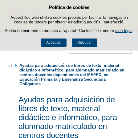
Política de cookies
Passar al contingut
Menú
Aquest lloc web utilitza cookies pròpies per facilitar la navegació i
cookies de tercers per obtenir estadístiques d'ús i satisfacció.
Podeu obtenir més informació a l'apartat "Cookies" del nostre
avís legal
.
Acceptar
Rebutjar
Cercador
Ayudas para adquisición de libros de texto, material 
didáctico e informático, para alumnado matriculado en 
centros docentes dependientes del MEFPD, en 
Educación Primaria y Enseñanza Secundaria 
Obligatoria.
Ayudas para adquisición de
libros de texto, material
didáctico e informático, para
alumnado matriculado en
centros docentes