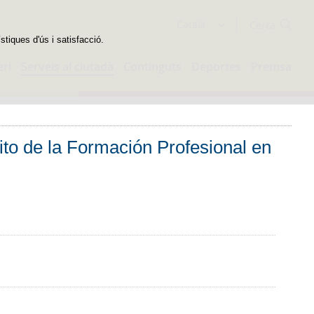
Cercador
Català
stiques d'ús i satisfacció.
eri
Serveis al ciutadà
Continguts
Deportes
Premsa
ito de la Formación Profesional en