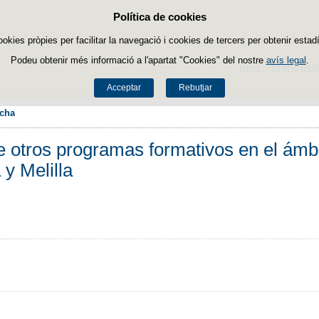
Política de cookies
Passar al contingut
ookies pròpies per facilitar la navegació i cookies de tercers per obtenir estadí
Podeu obtenir més informació a l'apartat "Cookies" del nostre
avís legal
.
Inici
El minist
Acceptar
Rebutjar
icha
e otros programas formativos en el ámb
y Melilla