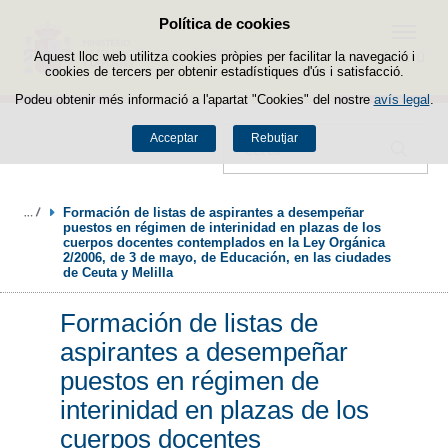
Política de cookies
Passar al contingut
Menú
Aquest lloc web utilitza cookies pròpies per facilitar la navegació i
cookies de tercers per obtenir estadístiques d'ús i satisfacció.
Podeu obtenir més informació a l'apartat "Cookies" del nostre
avís legal
.
Acceptar
Rebutjar
Cercador
Formación de listas de aspirantes a desempeñar 
puestos en régimen de interinidad en plazas de los 
cuerpos docentes contemplados en la Ley Orgánica 
2/2006, de 3 de mayo, de Educación, en las ciudades 
de Ceuta y Melilla
Formación de listas de
aspirantes a desempeñar
puestos en régimen de
interinidad en plazas de los
cuerpos docentes