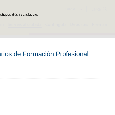
Cercador
Català
stiques d'ús i satisfacció.
eri
Serveis al ciutadà
Continguts
Deportes
Premsa
arios de Formación Profesional