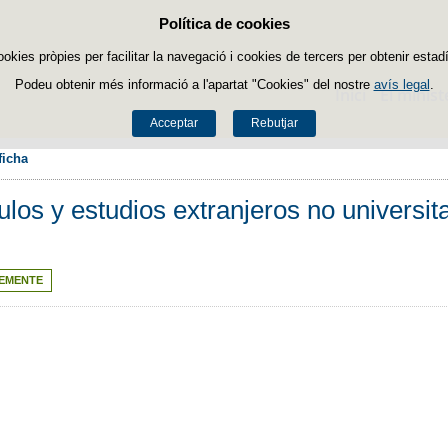
Política de cookies
Passar al contingut
ookies pròpies per facilitar la navegació i cookies de tercers per obtenir estadí
Podeu obtenir més informació a l'apartat "Cookies" del nostre
avís legal
.
Inici
El minist
Acceptar
Rebutjar
ficha
los y estudios extranjeros no universit
EMENTE