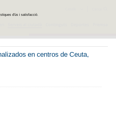
Cercador
Català
stiques d'ús i satisfacció.
eri
Serveis al ciutadà
Continguts
Deportes
Premsa
inalizados en centros de Ceuta,