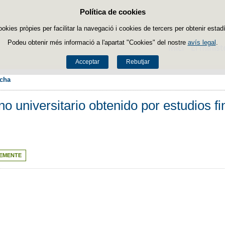
Política de cookies
Passar al contingut
ookies pròpies per facilitar la navegació i cookies de tercers per obtenir estadí
Podeu obtenir més informació a l'apartat "Cookies" del nostre
avís legal
.
Inici
El minist
Acceptar
Rebutjar
icha
 no universitario obtenido por estudios f
EMENTE