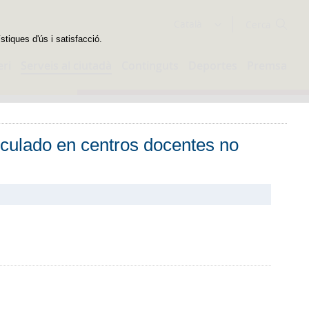
Cercador
Català
stiques d'ús i satisfacció.
eri
Serveis al ciutadà
Continguts
Deportes
Premsa
iculado en centros docentes no