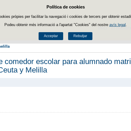
Política de cookies
Passar al contingut
ookies pròpies per facilitar la navegació i cookies de tercers per obtenir estadí
Podeu obtenir més informació a l'apartat "Cookies" del nostre
avís legal
.
Inici
El minist
Acceptar
Rebutjar
elilla
de comedor escolar para alumnado matr
Ceuta y Melilla