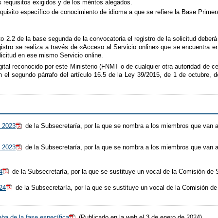
s requisitos exigidos y de los méritos alegados.
equisito específico de conocimiento de idioma a que se refiere la Base Primer
to 2.2 de la base segunda de la convocatoria el registro de la solicitud deber
istro se realiza a través de «Acceso al Servicio online» que se encuentra en
licitud en ese mismo Servicio online.
gital reconocido por este Ministerio (FNMT o de cualquier otra autoridad de c
 en el segundo párrafo del artículo 16.5 de la Ley 39/2015, de 1 de octubre,
e 2023
de la Subsecretaría, por la que se nombra a los miembros que van a
e 2023
de la Subsecretaría, por la que se nombra a los miembros que van a
4
de la Subsecretaría, por la que se sustituye un vocal de la Comisión de 
24
de la Subsecretaría, por la que se sustituye un vocal de la Comisión de
eba de la fase específica
(Publicado en la web el 3 de enero de 2024)