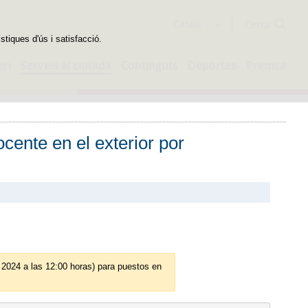
Cercador
Català
stiques d'ús i satisfacció.
eri
Serveis al ciutadà
Continguts
Deportes
Premsa
cente en el exterior por
e 2024 a las 12:00 horas) para puestos en