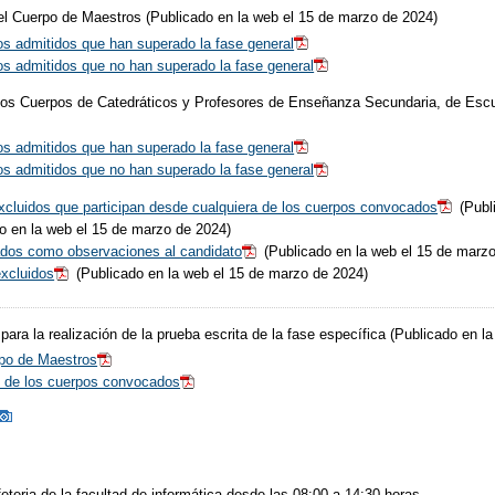
el Cuerpo de Maestros (Publicado en la web el 15 de marzo de 2024)
tos admitidos que han superado la fase general
tos admitidos que no han superado la fase general
los Cuerpos de Catedráticos y Profesores de Enseñanza Secundaria, de Escue
tos admitidos que han superado la fase general
tos admitidos que no han superado la fase general
excluidos que participan desde cualquiera de los cuerpos convocados
(Publ
o en la web el 15 de marzo de 2024)
ados como observaciones al candidato
(Publicado en la web el 15 de marz
excluidos
(Publicado en la web el 15 de marzo de 2024)
para la realización de la prueba escrita de la fase específica (Publicado en 
rpo de Maestros
to de los cuerpos convocados
eteria de la facultad de informática desde las 08:00 a 14:30 horas.