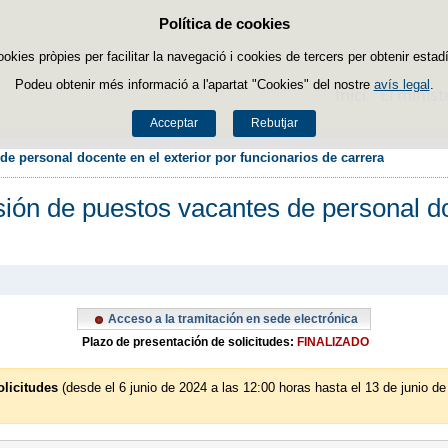
Política de cookies
Passar al contingut
ookies pròpies per facilitar la navegació i cookies de tercers per obtenir estadí
Podeu obtenir més informació a l'apartat "Cookies" del nostre
avís legal
.
Inici
El minist
Acceptar
Rebutjar
e personal docente en el exterior por funcionarios de carrera
ión de puestos vacantes de personal do
Acceso a la tramitación en sede electrónica
Plazo de presentación de solicitudes:
FINALIZADO
olicitudes
(desde el 6 junio de 2024 a las 12:00 horas hasta el 13 de junio d