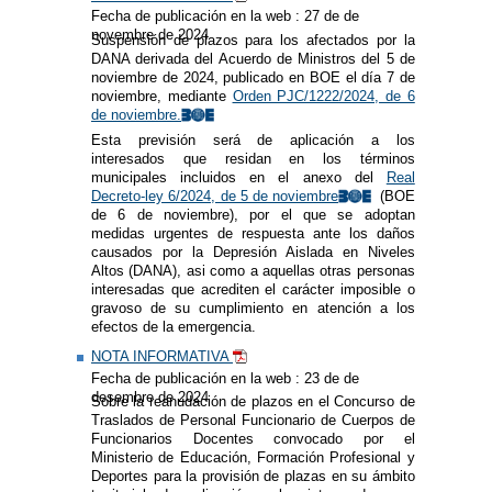
Fecha de publicación en la web : 27 de de
novembre de 2024
Suspensión de plazos para los afectados por la
DANA derivada del Acuerdo de Ministros del 5 de
noviembre de 2024, publicado en BOE el día 7 de
noviembre, mediante
Orden PJC/1222/2024, de 6
de noviembre.
Esta previsión será de aplicación a los
interesados que residan en los términos
municipales incluidos en el anexo del
Real
Decreto-ley 6/2024, de 5 de noviembre
(BOE
de 6 de noviembre), por el que se adoptan
medidas urgentes de respuesta ante los daños
causados por la Depresión Aislada en Niveles
Altos (DANA), asi como a aquellas otras personas
interesadas que acrediten el carácter imposible o
gravoso de su cumplimiento en atención a los
efectos de la emergencia.
NOTA INFORMATIVA
Fecha de publicación en la web : 23 de de
desembre de 2024
Sobre la reanudación de plazos en el Concurso de
Traslados de Personal Funcionario de Cuerpos de
Funcionarios Docentes convocado por el
Ministerio de Educación, Formación Profesional y
Deportes para la provisión de plazas en su ámbito