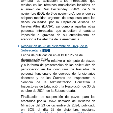
territorial, de aplicación a los interesados que
residan en los términos municipales incluidos en
el anexo del Real Decreto-ley 6/2024, de 5 de
noviembre (BOE de 6 de noviembre), por el que se
adoptan medidas urgentes de respuesta ante los
daños causados por la Depresión Aislada en
Niveles Altos (DANA), asi como a aquellas otras
personas interesadas que acrediten el carácter
imposible o gravoso de su cumplimiento en
atención a los efectos de la emergencia.
Resolución de 23 de diciembre de 2024, de la
Subsecretaría
Fecha de publicación en el BOE: 25 de de
desembre de 2024
Se modifican, en lo relativo al cómputo de plazos
y a la forma de presentación de las solicitudes de
participación en los concursos de traslados de
personal funcionario de cuerpos de funcionarios
docentes y de los Cuerpos de Inspectores al
Servicio de la Administración Educativa e
Inspectores de Educación, la Resolución de 30 de
octubre de 2024, de la Subsecretaría.
Finalización de suspensión de plazos para los
afectados por la DANA derivada del Acuerdo de
Ministros del 23 de diciembre de 2024, publicado
en BOE el día 25 de diciembre, mediante