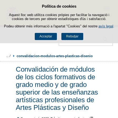
Política de cookies
Passar al contingut
Menú
Aquest lloc web utilitza cookies pròpies per facilitar la navegació i
cookies de tercers per obtenir estadístiques d'ús i satisfacció.
Podeu obtenir més informació a l'apartat "Cookies" del nostre
avís legal
.
Acceptar
Rebutjar
Cercador
convalidacion-modulos-artes-plasticas-disenio
Convalidación de módulos
de los ciclos formativos de
grado medio y de grado
superior de las enseñanzas
artísticas profesionales de
Artes Plásticas y Diseño