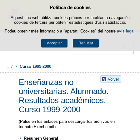
Política de cookies
Passar al contingut
Menú
Aquest lloc web utilitza cookies pròpies per facilitar la navegació i
cookies de tercers per obtenir estadístiques d'ús i satisfacció.
Podeu obtenir més informació a l'apartat "Cookies" del nostre
avís legal
.
Acceptar
Rebutjar
Cercador
Curso 1999-2000
Volver
Enseñanzas no
universitarias. Alumnado.
Resultados académicos.
Curso 1999-2000
(Pulse en los enlaces para descargar los archivos en
formato Excel o pdf).
Resumen General