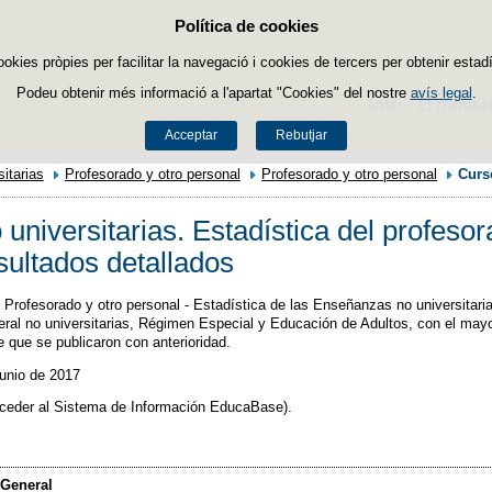
Política de cookies
Passar al contingut
ookies pròpies per facilitar la navegació i cookies de tercers per obtenir estadí
Podeu obtenir més informació a l'apartat "Cookies" del nostre
avís legal
.
Inici
El minist
Acceptar
Rebutjar
itarias
Profesorado y otro personal
Profesorado y otro personal
Curs
niversitarias. Estadística del profesor
ultados detallados
Profesorado y otro personal - Estadística de las Enseñanzas no universitarias 
l no universitarias, Régimen Especial y Educación de Adultos, con el mayor 
 que se publicaron con anterioridad.
junio de 2017
cceder al Sistema de Información EducaBase).
General