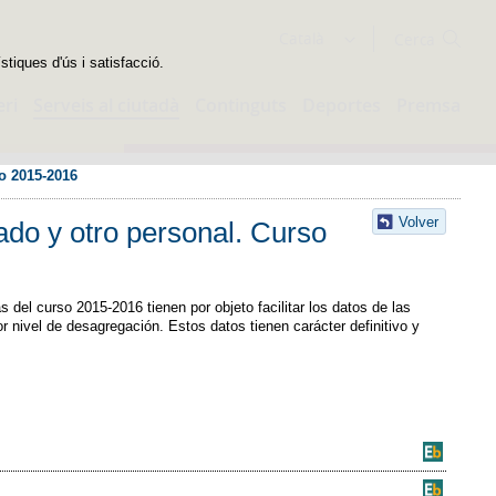
Cercador
Català
stiques d'ús i satisfacció.
eri
Serveis al ciutadà
Continguts
Deportes
Premsa
o 2015-2016
Volver
ado y otro personal. Curso
del curso 2015-2016 tienen por objeto facilitar los datos de las
nivel de desagregación. Estos datos tienen carácter definitivo y