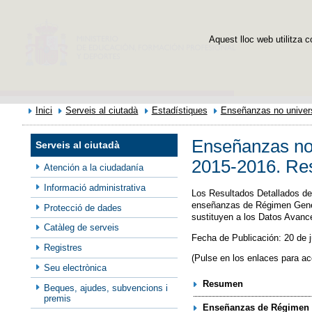
Aquest lloc web utilitza c
Inici
Serveis al ciutadà
Estadístiques
Enseñanzas no univers
Enseñanzas no u
Serveis al ciutadà
2015-2016. Res
Atención a la ciudadanía
Informació administrativa
Los Resultados Detallados de 
enseñanzas de Régimen Genera
Protecció de dades
sustituyen a los Datos Avance
Catàleg de serveis
Fecha de Publicación: 20 de 
Registres
(Pulse en los enlaces para a
Seu electrònica
Resumen
Beques, ajudes, subvencions i
premis
Enseñanzas de Régimen 