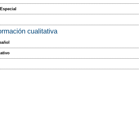
Especial
ormación cualitativa
pañol
ativo