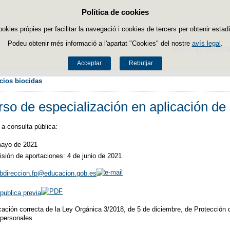
Política de cookies
Passar al contingut
ookies pròpies per facilitar la navegació i cookies de tercers per obtenir estadí
Podeu obtenir més informació a l'apartat "Cookies" del nostre
avís legal
.
Inici
El minist
Acceptar
Rebutjar
icios biocidas
so de especialización en aplicación de 
a consulta pública:
mayo de 2021
isión de aportaciones: 4 de junio de 2021
bdireccion.fp@educacion.gob.es
publica previa
cación correcta de la Ley Orgánica 3/2018, de 5 de diciembre, de Protección
 personales