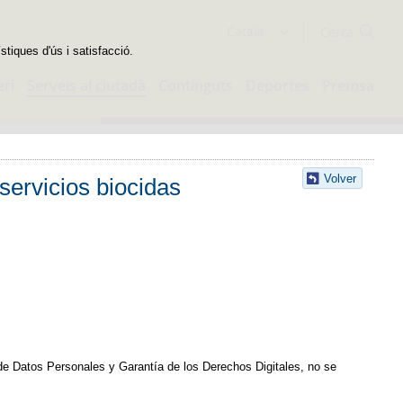
Cercador
Català
stiques d'ús i satisfacció.
eri
Serveis al ciutadà
Continguts
Deportes
Premsa
Volver
servicios biocidas
 de Datos Personales y Garantía de los Derechos Digitales, no se