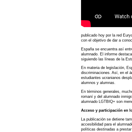
publicado hoy por la red Eur
con el objetivo de dar a cono
España se encuentra así entr
alumnado. El informe destaca 
siguiendo las líneas de la Es
En materia de legislación, Esp
discriminaciones. Así, en el á
estudiantes ucranianos despl
alumnos y alumnas.
En términos generales, mucho
romaní y del alumnado inmigran
alumnado LGTBIQ+ son meno
Acceso y participación en l
La publicación se detiene tam
accesibilidad para el alumnad
políticas destinadas a presta