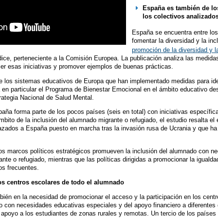
España es también de los
los colectivos analizados
España se encuentra entre lo
fomentar la diversidad y la in
promoción de la diversidad y l
ydice, perteneciente a la Comisión Europea. La publicación analiza las medi
cer esas iniciativas y promover ejemplos de buenas prácticas.
e los sistemas educativos de Europa que han implementado medidas para iden
en particular el Programa de Bienestar Emocional en el ámbito educativo des
trategia Nacional de Salud Mental.
aña forma parte de los pocos países (seis en total) con iniciativas específicas
mbito de la inclusión del alumnado migrante o refugiado, el estudio resalta el
azados a España puesto en marcha tras la invasión rusa de Ucrania y que ha
s marcos políticos estratégicos promueven la inclusión del alumnado con n
te o refugiado, mientras que las políticas dirigidas a promocionar la igualda
s frecuentes.
os centros escolares de todo el alumnado
bién en la necesidad de promocionar el acceso y la participación en los cen
o con necesidades educativas especiales y del apoyo financiero a diferentes 
r apoyo a los estudiantes de zonas rurales y remotas. Un tercio de los países