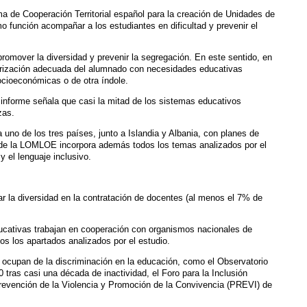
ama de Cooperación Territorial español para la creación de Unidades de
función acompañar a los estudiantes en dificultad y prevenir el
romover la diversidad y prevenir la segregación. En este sentido, en
arización adecuada del alumnado con necesidades educativas
ocioeconómicas o de otra índole.
 informe señala que casi la mitad de los sistemas educativos
zas.
uno de los tres países, junto a Islandia y Albania, con planes de
lo de la LOMLOE incorpora además todos los temas analizados por el
 el lenguaje inclusivo.
r la diversidad en la contratación de docentes (al menos el 7% de
educativas trabajan en cooperación con organismos nacionales de
os los apartados analizados por el estudio.
e ocupan de la discriminación en la educación, como el Observatorio
 tras casi una década de inactividad, el Foro para la Inclusión
evención de la Violencia y Promoción de la Convivencia (PREVI) de