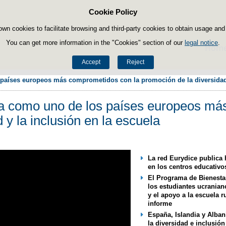
Cookie Policy
Skip to content
own cookies to facilitate browsing and third-party cookies to obtain usage and s
You can get more information in the "Cookies" section of our
legal notice
.
Hom
Accept
Reject
aíses europeos más comprometidos con la promoción de la diversidad y
a como uno de los países europeos má
d y la inclusión en la escuela
La red Eurydice publica 
en los centros educativo
El Programa de Bienestar
los estudiantes ucrania
y el apoyo a la escuela r
informe
España, Islandia y Alban
la diversidad e inclusió