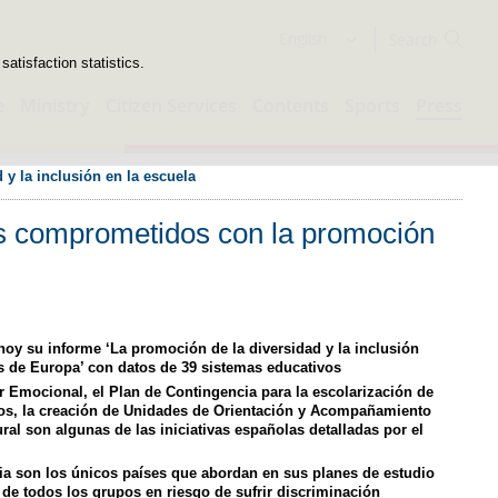
Search
English
atisfaction statistics.
e
Ministry
Citizen Services
Contents
Sports
Press
 la inclusión en la escuela
s comprometidos con la promoción
hoy su informe ‘La promoción de la diversidad y la inclusión
s de Europa’ con datos de 39 sistemas educativos
 Emocional, el Plan de Contingencia para la escolarización de
nos, la creación de Unidades de Orientación y Acompañamiento
ural son algunas de las iniciativas españolas detalladas por el
ia son los únicos países que abordan en sus planes de estudio
n de todos los grupos en riesgo de sufrir discriminación