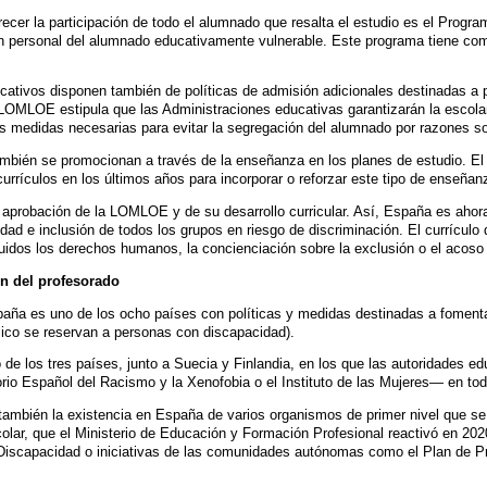
orecer la participación de todo el alumnado que resalta el estudio es el Progr
 personal del alumnado educativamente vulnerable. Este programa tiene como 
cativos disponen también de políticas de admisión adicionales destinadas a p
OMLOE estipula que las Administraciones educativas garantizarán la escol
as medidas necesarias para evitar la segregación del alumnado por razones s
también se promocionan a través de la enseñanza en los planes de estudio. El
rrículos en los últimos años para incorporar o reforzar este tipo de enseñan
aprobación de la LOMLOE y de su desarrollo curricular. Así, España es ahora 
idad e inclusión de todos los grupos en riesgo de discriminación. El currícu
luidos los derechos humanos, la concienciación sobre la exclusión o el acoso y
ón del profesorado
paña es uno de los ocho países con políticas y medidas destinadas a fomenta
lico se reservan a personas con discapacidad).
 de los tres países, junto a Suecia y Finlandia, en los que las autoridades 
rio Español del Racismo y la Xenofobia o el Instituto de las Mujeres— en tod
a también la existencia en España de varios organismos de primer nivel que s
olar, que el Ministerio de Educación y Formación Profesional reactivó en 2020
iscapacidad o iniciativas de las comunidades autónomas como el Plan de Pr