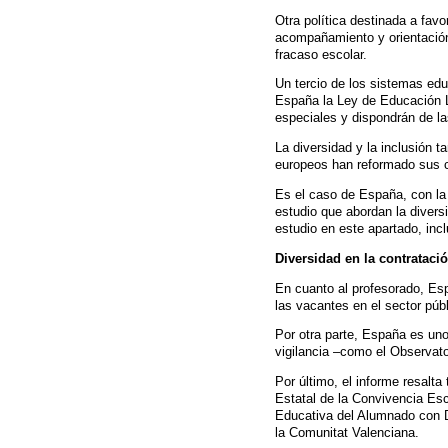
Otra política destinada a fav
acompañamiento y orientación
fracaso escolar.
Un tercio de los sistemas edu
España la Ley de Educación L
especiales y dispondrán de l
La diversidad y la inclusión 
europeos han reformado sus cu
Es el caso de España, con la 
estudio que abordan la divers
estudio en este apartado, inc
Diversidad en la contrataci
En cuanto al profesorado, Es
las vacantes en el sector púb
Por otra parte, España es uno
vigilancia –como el Observato
Por último, el informe resalt
Estatal de la Convivencia Esc
Educativa del Alumnado con D
la Comunitat Valenciana.