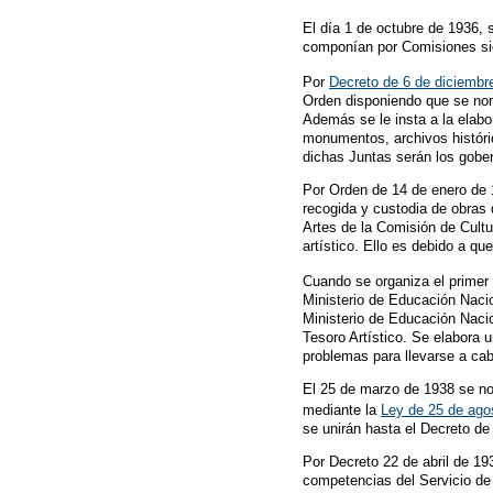
El día 1 de octubre de 1936,
componían por Comisiones sie
Por
Decreto de 6 de diciembr
Orden disponiendo que se nomb
Además se le insta a la elabor
monumentos, archivos históric
dichas Juntas serán los gober
Por Orden de 14 de enero de 1
recogida y custodia de obras d
Artes de la Comisión de Cultur
artístico. Ello es debido a q
Cuando se organiza el primer
Ministerio de Educación Nacio
Ministerio de Educación Nacion
Tesoro Artístico. Se elabora 
problemas para llevarse a ca
El 25 de marzo de 1938 se nom
mediante la
Ley de 25 de ago
se unirán hasta el Decreto de
Por Decreto 22 de abril de 19
competencias del Servicio de D