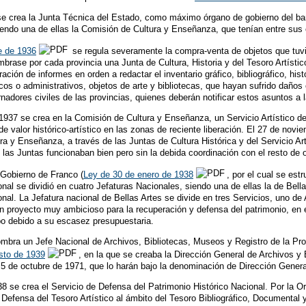
 se crea la Junta Técnica del Estado, como máximo órgano de gobierno del b
ndo una de ellas la Comisión de Cultura y Enseñanza, que tenían entre sus c
e de 1936
se regula severamente la compra-venta de objetos que tuvier
rase por cada provincia una Junta de Cultura, Historia y del Tesoro Artístic
ación de informes en orden a redactar el inventario gráfico, bibliográfico, hist
os o administrativos, objetos de arte y bibliotecas, que hayan sufrido daños
nadores civiles de las provincias, quienes deberán notificar estos asuntos a
937 se crea en la Comisión de Cultura y Enseñanza, un Servicio Artístico de 
e valor histórico-artístico en las zonas de reciente liberación. El 27 de nov
a y Enseñanza, a través de las Juntas de Cultura Histórica y del Servicio Artí
ue las Juntas funcionaban bien pero sin la debida coordinación con el resto 
 Gobierno de Franco (
Ley de 30 de enero de 1938
, por el cual se est
nal se dividió en cuatro Jefaturas Nacionales, siendo una de ellas la de Bella
al. La Jefatura nacional de Bellas Artes se divide en tres Servicios, uno de A
un proyecto muy ambicioso para la recuperación y defensa del patrimonio, en e
bo debido a su escasez presupuestaria.
bra un Jefe Nacional de Archivos, Bibliotecas, Museos y Registro de la Propi
sto de 1939
, en la que se creaba la Dirección General de Archivos y 
 5 de octubre de 1971, que lo harán bajo la denominación de Dirección General
38 se crea el Servicio de Defensa del Patrimonio Histórico Nacional. Por la
efensa del Tesoro Artístico al ámbito del Tesoro Bibliográfico, Documental y A