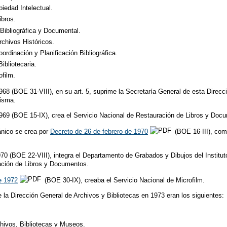
iedad Intelectual.
ibros.
 Bibliográfica y Documental.
rchivos Históricos.
rdinación y Planificación Bibliográfica.
ibliotecaria.
ofilm.
1968 (BOE 31-VIII), en su art. 5, suprime la Secretaría General de esta Direc
misma.
1969 (BOE 15-IX), crea el Servicio Nacional de Restauración de Libros y Doc
pánico se crea por
Decreto de 26 de febrero de 1970
(BOE 16-III), com
70 (BOE 22-VIII), integra el Departamento de Grabados y Dibujos del Institu
ación de Libros y Documentos.
e 1972
(BOE 30-IX), creaba el Servicio Nacional de Microfilm.
 la Dirección General de Archivos y Bibliotecas en 1973 eran los siguientes:
chivos, Bibliotecas y Museos.