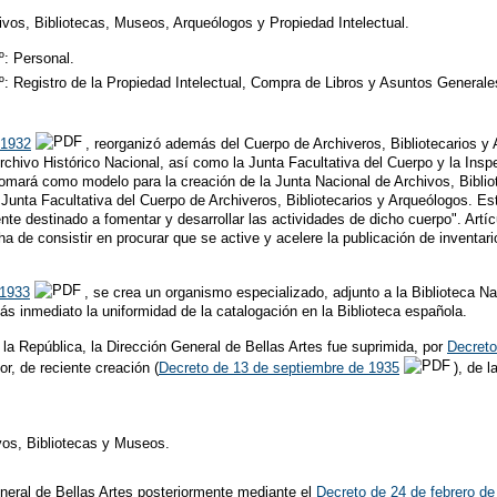
ivos, Bibliotecas, Museos, Arqueólogos y Propiedad Intelectual.
º: Personal.
º: Registro de la Propiedad Intelectual, Compra de Libros y Asuntos Generale
 1932
, reorganizó además del Cuerpo de Archiveros, Bibliotecarios y 
rchivo Histórico Nacional, así como la Junta Facultativa del Cuerpo y la Ins
 tomará como modelo para la creación de la Junta Nacional de Archivos, Bibl
Junta Facultativa del Cuerpo de Archiveros, Bibliotecarios y Arqueólogos. Es
e destinado a fomentar y desarrollar las actividades de dicho cuerpo". Artícu
an ha de consistir en procurar que se active y acelere la publicación de inventa
 1933
, se crea un organismo especializado, adjunto a la Biblioteca N
más inmediato la uniformidad de la catalogación en la Biblioteca española.
la República, la Dirección General de Bellas Artes fue suprimida, por
Decreto
r, de reciente creación (
Decreto de 13 de septiembre de 1935
), de 
vos, Bibliotecas y Museos.
neral de Bellas Artes posteriormente mediante el
Decreto de 24 de febrero de