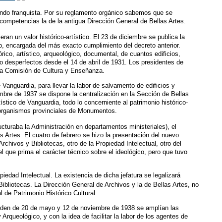
ando franquista. Por su reglamento orgánico sabemos que se
ompetencias la de la antigua Dirección General de Bellas Artes.
an un valor histórico-artístico. El 23 de diciembre se publica la
o, encargada del más exacto cumplimiento del decreto anterior.
órico, artístico, arqueológico, documental, de cuantos edificios,
 o desperfectos desde el 14 de abril de 1931. Los presidentes de
 la Comisión de Cultura y Enseñanza.
Vanguardia, para llevar la labor de salvamento de edificios y
iembre de 1937 se dispone la centralización en la Sección de Bellas
stico de Vanguardia, todo lo concerniente al patrimonio histórico-
de organismos provinciales de Monumentos.
ructuraba la Administración en departamentos ministeriales), el
s Artes. El cuatro de febrero se hizo la presentación del nuevo
rchivos y Bibliotecas, otro de la Propiedad Intelectual, otro del
l que prima el carácter técnico sobre el ideológico, pero que tuvo
edad Intelectual. La existencia de dicha jefatura se legalizará
Bibliotecas. La Dirección General de Archivos y la de Bellas Artes, no
 de Patrimonio Histórico Cultural.
 Orden de 20 de mayo y 12 de noviembre de 1938 se amplían las
rqueológico, y con la idea de facilitar la labor de los agentes de