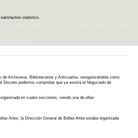
Search
English
atisfaction statistics.
e
Ministry
Citizen Services
Contents
Sports
Press
po de Archiveros, Bibliotecarios y Anticuarios, reorganizándola como
Real Decreto podemos comprobar que ya existía el Negociado de
 organizada en cuatro secciones, siendo una de ellas:
llas Artes, la Dirección General de Bellas Artes estaba organizada