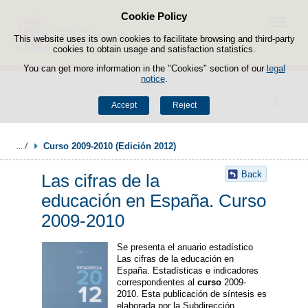
Cookie Policy
Skip to content
Menu
This website uses its own cookies to facilitate browsing and third-party
cookies to obtain usage and satisfaction statistics.
You can get more information in the "Cookies" section of our
legal
notice
.
Search
Accept
Reject
Curso 2009-2010 (Edición 2012)
Back
Las cifras de la
educación en España. Curso
2009-2010
Se presenta el anuario estadístico
Las cifras de la educación en
España. Estadísticas e indicadores
correspondientes al
curso
2009-
2010. Esta publicación de síntesis es
elaborada por la Subdirección