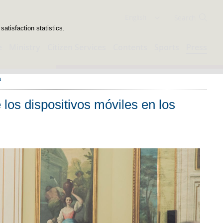
Search
English
atisfaction statistics.
e
Ministry
Citizen Services
Contents
Sports
Press
s
los dispositivos móviles en los