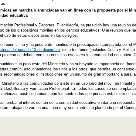
mas
icas en marcha o anunciadas van en línea con la propuesta por el Minis
idad educativa
rmación Profesional y Deportes, Pilar Alegría, ha presidido hoy una reunión 
uso de los dispositivos móviles en los centros educativos. Una reunión que 
l uso de estos dispositivos en los colegios.
o en buen clima y ha puesto de manifiesto la preocupación compartida por el
ctorial del pasado 13 de diciembre
, siete territorios (incluidos Ceuta y Melil
n proceso de debate con sus consejos escolares y la comunidad educativa. Ot
munidades la propuesta del Ministerio y ha subrayado la importancia de “hace
ostura común, escuchándonos los unos a los otros, que permita un consenso
us recomendaciones o instrucciones en un asunto de gran importancia para la
l Ministerio a las comunidades consiste en un uso cero del móvil en Infantil y
ia, Bachillerato y Formación Profesional. En todos los casos se contemplar
nseñanzas postobligatorias sean los centros los que puedan establecer el us
 comprobar el interés común de la comunidad educativa en dar una respuesta
stán trabajando van en una línea muy semejante a lo planteado por el Consejo