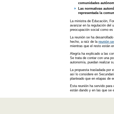
comunidades autóno
Las normativas autonóm
representada la comun
La ministra de Educación, Fo
avanzar en la regulación del 
preocupación social como es e
La reunión se ha desarrollad
hecho, a raíz de la
reunión se
mientras que el resto están e
Alegría ha explicado a las co
Se trata de contar con una p
autonomía, puedan realizar s
La propuesta trasladada por e
así lo considere en Secundar
planteado que en etapas de e
Esta reunión ha servido para
están dando y en las que se e