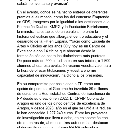
sabrán reinventarse y avanzar”.
En el evento, donde se ha hecho entrega de diferentes
premios al alumnado, como los del concurso Emprende
en ODS, Imágenes por la igualdad o los destinados a la
Formación Dual de KMPG y la Fundación Bertelsmann,
la ministra ha establecido un paralelismo entre la
historia del edificio que alberga el centro educativo y el
desarrollo de la FP en España. “Nació como Escuela de
Artes y Oficios en los años 60 y hoy es un Centro de
Excelencia con 14 ciclos que abarcan desde la
formación básica hasta las titulaciones más punteras.
De poco más de 200 estudiantes en sus inicios, a 1.500
alumnos ahora: esa evolución resume vuestra valentía a
la hora de ofrecer titulaciones y vuestra enorme
capacidad de innovación”, ha dicho a los presentes.
En su compromiso por posicionar la FP como una
opción de primera, el Gobierno ha invertido 89 millones
de euros en la Red Estatal de Centros de Excelencia de
FP desde su creación en 2022. El CPFIP Corona de
Aragón es uno de los cinco centros de excelencia de
Aragón, y desde 2023, año en el que se unió a la red, se
le han concedido 1.227.240 euros. Entre los proyectos
de investigación que lleva a cabo, en colaboración con
otros centros de, al menos, tres autonomías, destacan
el desarrollo de una plataforma RV-RA aplicada a