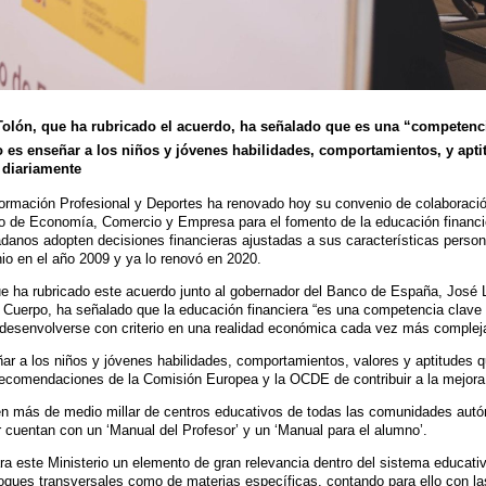
Tolón, que ha rubricado el acuerdo, ha señalado que es una “competenci
o es enseñar a los niños y jóvenes habilidades, comportamientos, y apti
 diariamente
Formación Profesional y Deportes ha renovado hoy su convenio de colaboraci
io de Economía, Comercio y Empresa para el fomento de la educación financi
dadanos adopten decisiones financieras ajustadas a sus características person
o en el año 2009 y ya lo renovó en 2020.
ue ha rubricado este acuerdo junto al gobernador del Banco de España, José L
Cuerpo, ha señalado que la educación financiera “es una competencia clave p
 desenvolverse con criterio en una realidad económica cada vez más complej
ar a los niños y jóvenes habilidades, comportamientos, valores y aptitudes 
recomendaciones de la Comisión Europea y la OCDE de contribuir a la mejora d
en más de medio millar de centros educativos de todas las comunidades aut
r cuentan con un ‘Manual del Profesor’ y un ‘Manual para el alumno’.
ra este Ministerio un elemento de gran relevancia dentro del sistema educativo
ques transversales como de materias específicas, contando para ello con la