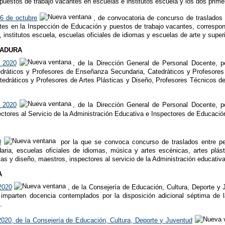
uestos de trabajo vacantes en escuelas e institutos escuela y los dos primer
6 de octubre
, de convocatoria de concurso de traslados d
ntes en la Inspección de Educación y puestos de trabajo vacantes, corresp
, institutos escuela, escuelas oficiales de idiomas y escuelas de arte y super
MADURA
 2020
, de la Dirección General de Personal Docente, p
dráticos y Profesores de Enseñanza Secundaria, Catedráticos y Profesores 
edráticos y Profesores de Artes Plásticas y Diseño, Profesores Técnicos de
 2020
, de la Dirección General de Personal Docente, p
ctores al Servicio de la Administración Educativa e Inspectores de Educació
0
por la que se convoca concurso de traslados entre per
ria, escuelas oficiales de idiomas, música y artes escénicas, artes plást
icas y diseño, maestros, inspectores al servicio de la Administración educati
A
2020
, de la Consejería de Educación, Cultura, Deporte y
 imparten docencia contemplados por la disposición adicional séptima de
.
020, de la Consejería de Educación, Cultura, Deporte y Juventud