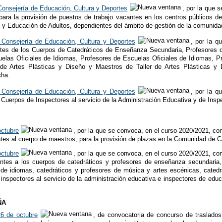
Consejería de Educación, Cultura y Deportes
, por la que 
ara la provisión de puestos de trabajo vacantes en los centros públicos de
 y Educación de Adultos, dependientes del ámbito de gestión de la comunid
 Consejería de Educación, Cultura y Deportes
, por la q
entes de los Cuerpos de Catedráticos de Enseñanza Secundaria, Profesore
uelas Oficiales de Idiomas, Profesores de Escuelas Oficiales de Idiomas, P
 de Artes Plásticas y Diseño y Maestros de Taller de Artes Plásticas y 
cha.
 Consejería de Educación, Cultura y Deportes
, por la q
s Cuerpos de Inspectores al servicio de la Administración Educativa y de Ins
octubre
, por la que se convoca, en el curso 2020/2021, con
ntes al cuerpo de maestros, para la provisión de plazas en la Comunidad de Ca
octubre
, por la que se convoca, en el curso 2020/2021, con
entes a los cuerpos de catedráticos y profesores de enseñanza secundaria, 
 de idiomas, catedráticos y profesores de música y artes escénicas, catedr
o, inspectores al servicio de la administración educativa e inspectores de edu
ÑA
6 de octubre
, de convocatoria de concurso de traslados 