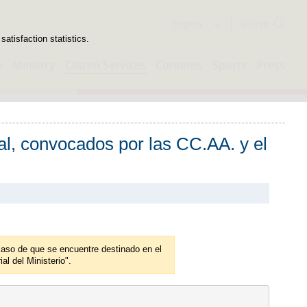
Search
English
atisfaction statistics.
e
Ministry
Citizen Services
Contents
Sports
Press
al, convocados por las CC.AA. y el
 caso de que se encuentre destinado en el
al del Ministerio".