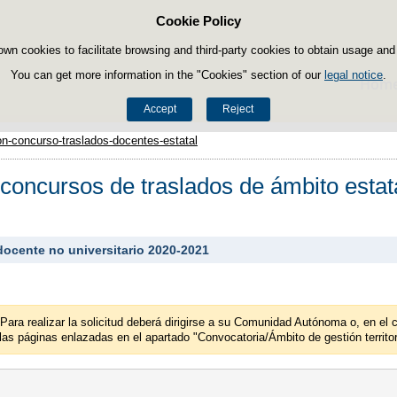
Cookie Policy
Skip to content
own cookies to facilitate browsing and third-party cookies to obtain usage and s
You can get more information in the "Cookies" section of our
legal notice
.
Hom
Accept
Reject
on-concurso-traslados-docentes-estatal
 concursos de traslados de ámbito estat
docente no universitario 2020-2021
 Para realizar la solicitud deberá dirigirse a su Comunidad Autónoma o, en el
a las páginas enlazadas en el apartado "Convocatoria/Ámbito de gestión territori