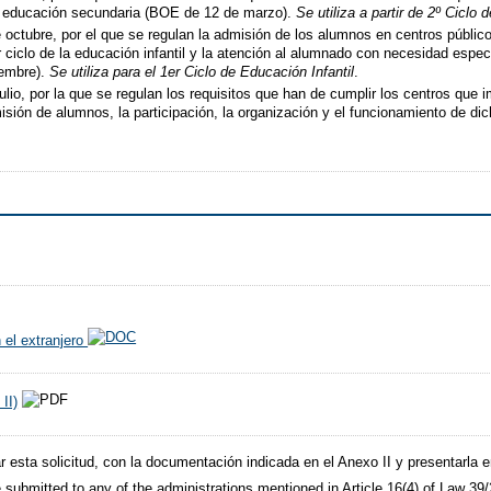
 la educación secundaria (BOE de 12 de marzo).
Se utiliza a partir de 2º Ciclo 
octubre, por el que se regulan la admisión de los alumnos en centros público
r ciclo de la educación infantil y la atención al alumnado con necesidad espec
iembre).
Se utiliza para el 1er Ciclo de Educación Infantil
.
o, por la que se regulan los requisitos que han de cumplir los centros que imp
sión de alumnos, la participación, la organización y el funcionamiento de di
 el extranjero
II)
esta solicitud, con la documentación indicada en el Anexo II y presentarla en
submitted to any of the administrations mentioned in Article 16(4) of Law 3