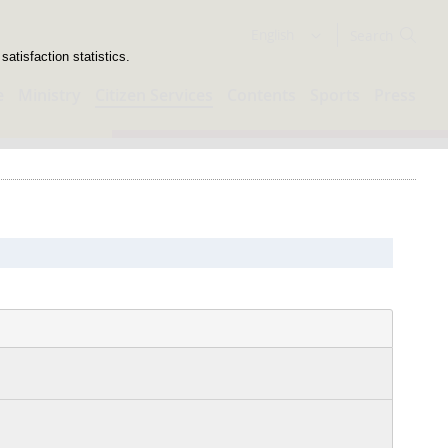
Search
English
atisfaction statistics.
e
Ministry
Citizen Services
Contents
Sports
Press