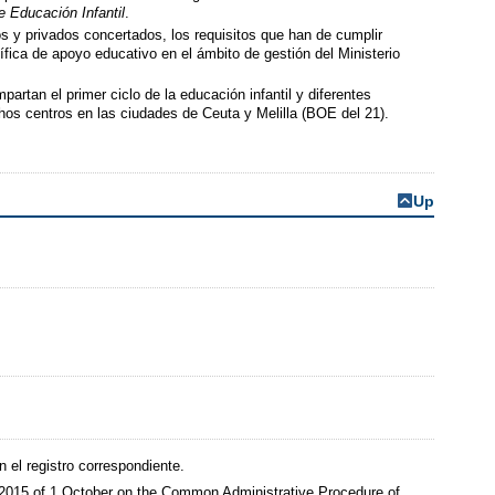
de Educación Infantil
.
s y privados concertados, los requisitos que han de cumplir
ífica de apoyo educativo en el ámbito de gestión del Ministerio
artan el primer ciclo de la educación infantil y diferentes
chos centros en las ciudades de Ceuta y Melilla (BOE del 21).
Up
 el registro correspondiente.
9/2015 of 1 October on the Common Administrative Procedure of