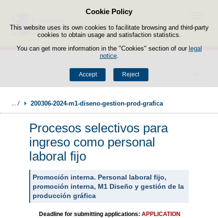
Cookie Policy
Skip to content
Menu
This website uses its own cookies to facilitate browsing and third-party
cookies to obtain usage and satisfaction statistics.
You can get more information in the "Cookies" section of our
legal
notice
.
Search
Accept
Reject
200306-2024-m1-diseno-gestion-prod-grafica
Procesos selectivos para
ingreso como personal
laboral fijo
Promoción interna. Personal laboral fijo,
promoción interna, M1 Diseño y gestión de la
producción gráfica
Deadline for submitting applications:
APPLICATION