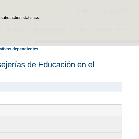
Search
English
atisfaction statistics.
e
Ministry
Citizen Services
Contents
Sports
Press
cativos dependientes
sejerías de Educación en el