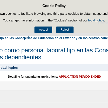
Cookie Policy
Skip to content
own cookies to facilitate browsing and third-party cookies to obtain usage and s
You can get more information in the "Cookies" section of our
legal notice
.
Hom
Accept
Reject
ijo en las Consejerías de Educación en el Exterior y en los centros edu
o como personal laboral fijo en las Con
os dependientes
idad Inglés
Deadline for submitting applications:
APPLICATION PERIOD ENDED