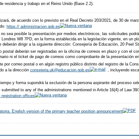
de residencia y trabajo en el Reino Unido (Base 2.2).
lizará, de acuerdo con lo previsto en el Real Decreto 203/2021, de 30 de marz
ado:
https:// administracion.gob.es
o sea posible la presentación por medios electrónicos, las solicitudes podrá
 Londres W8 7PD, en la forma establecida en la legislación vigente, en un plaz
e deberán dirigir a la siguiente dirección: Consejería de Educación, 20 Peel 
o postal deberán ser registradas en la oficina de correos en plazo y con el co
dinario ni el ticket de pago de correos como comprobante de la presentación en
e por correo postal o en algún registro público distinto del registro de la Co
do a la dirección
consejeria.uk@educacion.gob.es
, incluyendo esca
 tiempo y forma supondrá la exclusión de la persona aspirante del proceso sel
submitted to any of the administrations mentioned in Article 16(4) of Law 3
 registration offices
atoria. English version of the primary teacher position announcement