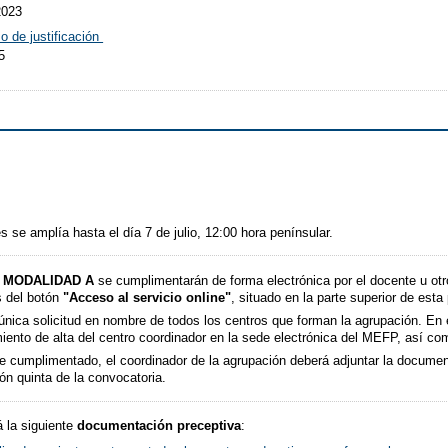
2023
o de justificación
5
s se amplía hasta el día 7 de julio, 12:00 hora penínsular.
a
MODALIDAD A
se cumplimentarán de forma electrónica por el docente u otro
s del botón
"Acceso al servicio online"
, situado en la parte superior de esta
única solicitud en nombre de todos los centros que forman la agrupación. En
ento de alta del centro coordinador en la sede electrónica del MEFP, así com
te cumplimentado, el coordinador de la agrupación deberá adjuntar la documen
ón quinta de la convocatoria.
á la siguiente
documentación preceptiva
: