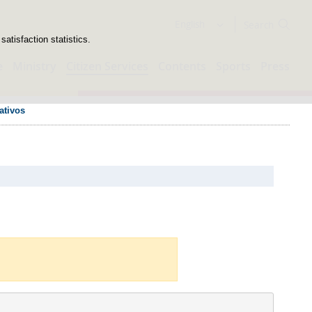
Search
English
atisfaction statistics.
e
Ministry
Citizen Services
Contents
Sports
Press
ativos