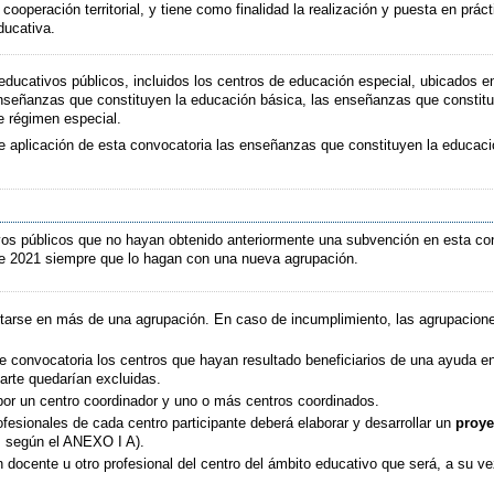
cooperación territorial, y tiene como finalidad la realización y puesta en pr
ducativa.
educativos públicos, incluidos los centros de educación especial, ubicados en 
enseñanzas que constituyen la educación básica, las enseñanzas que constitu
e régimen especial.
 aplicación de esta convocatoria las enseñanzas que constituyen la educación 
os públicos que no hayan obtenido anteriormente una subvención en esta con
 de 2021 siempre que lo hagan con una nueva agrupación.
arse en más de una agrupación. En caso de incumplimiento, las agrupaciones
te convocatoria los centros que hayan resultado beneficiarios de una ayuda e
arte quedarían excluidas.
or un centro coordinador y uno o más centros coordinados.
fesionales de cada centro participante deberá elaborar y desarrollar un
proye
, según el ANEXO I A).
 docente u otro profesional del centro del ámbito educativo que será, a su v