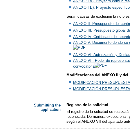
ANEXO I A). Proyecto común reali
ANEXO I B). Proyecto específico r
Serán causas de exclusión la no pres
ANEXO II. Presupuesto del centro
ANEXO III. Presupuesto global de
ANEXO IV. Certificado del secreta
ANEXO V. Documento donde se cert
ANEXO VI. Autorización y Declara
ANEXO VII. Poder de representació
convocatoria
Modificaciones del ANEXO II y del 
MODIFICACIÓN PRESUPUESTAR
MODIFICACIÓN PRESUPUESTAR
Registro de la solicitud
Submitting the
application
El registro de la solicitud se realiza
reconocida. De manera excepcional, po
según el ANEXO VII del apartado ante