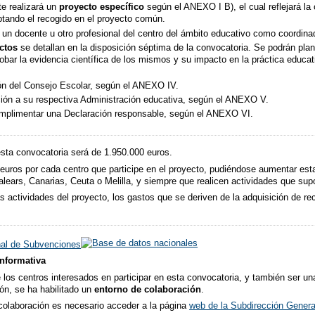
te realizará un
proyecto específico
según el ANEXO I B), el cual reflejará la
aptando el recogido en el proyecto común.
n docente u otro profesional del centro del ámbito educativo como coordinad
ectos
se detallan en la disposición séptima de la convocatoria. Se podrán pla
robar la evidencia científica de los mismos y su impacto en la práctica educa
ión del Consejo Escolar, según el ANEXO IV.
ación a su respectiva Administración educativa, según el ANEXO V.
umplimentar una Declaración responsable, según el ANEXO VI.
esta convocatoria será de 1.950.000 euros.
 euros por cada centro que participe en el proyecto, pudiéndose aumentar est
Balears, Canarias, Ceuta o Melilla, y siempre que realicen actividades que su
as actividades del proyecto, los gastos que se deriven de la adquisición de r
nal de Subvenciones
informativa
tre los centros interesados en participar en esta convocatoria, y también ser 
ón, se ha habilitado un
entorno de colaboración
.
e colaboración es necesario acceder a la página
web de la Subdirección General