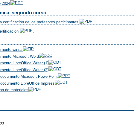
e 2024
ónica, segundo curso
a certificación de los profesores participantes
.
ertificación
.
umento winrar
umento Microsoft Word
mento LibreOffice Writer (1)
mento LibreOffice Writer (2)
 documento Microsoft PowerPoint
 documento LibreOffice Impress
on de materiales
023