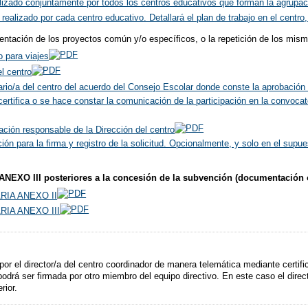
zado conjuntamente por todos los centros educativos que forman la agrupac
ealizado por cada centro educativo. Detallará el plan de trabajo en el centr
entación de los proyectos común y/o específicos, o la repetición de los mis
 para viajes
l centro
rio/a del centro del acuerdo del Consejo Escolar donde conste la aprobación 
ifica o se hace constar la comunicación de la participación en la convocato
ción responsable de la Dirección del centro
n para la firma y registro de la solicitud. Opcionalmente, y solo en el supues
ANEXO III posteriores a la concesión de la subvención (documentación 
IA ANEXO II
IA ANEXO III
rá por el director/a del centro coordinador de manera telemática mediante certif
drá ser firmada por otro miembro del equipo directivo. En este caso el direc
rior.