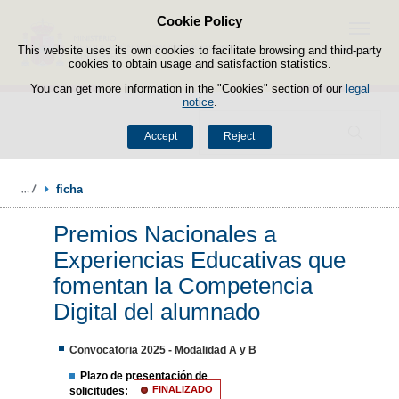
Cookie Policy
Skip to content
Menu
This website uses its own cookies to facilitate browsing and third-party
cookies to obtain usage and satisfaction statistics.
You can get more information in the "Cookies" section of our
legal
notice
.
Search
Accept
Reject
ficha
Premios Nacionales a
Experiencias Educativas que
fomentan la Competencia
Digital del alumnado
Convocatoria 2025 - Modalidad A y B
Plazo de presentación de
solicitudes:
FINALIZADO