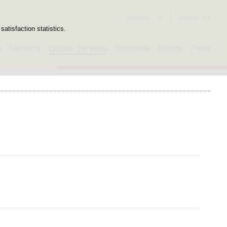
Search
English
atisfaction statistics.
e
Ministry
Citizen Services
Contents
Sports
Press