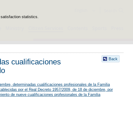
Search
English
atisfaction statistics.
e
Ministry
Citizen Services
Contents
Sports
Press
Back
as cualificaciones
do
embre, determinadas cualificaciones profesionales de la Familia
tablecidas por el Real Decreto 1957/2009, de 18 de diciembre, por
iento de nueve cualificaciones profesionales de la Familia