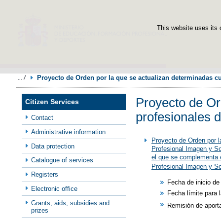
This website uses its 
Proyecto de Orden por la que se actualizan determinadas cu
Proyecto de Or
Citizen Services
profesionales 
Contact
Administrative information
Proyecto de Orden por l
Data protection
Profesional Imagen y So
el que se complementa e
Catalogue of services
Profesional Imagen y S
Registers
Fecha de inicio de
Electronic office
Fecha límite para 
Grants, aids, subsidies and
Remisión de aport
prizes