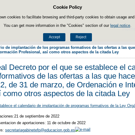
Cookie Policy
Skip to content
own cookies to facilitate browsing and third-party cookies to obtain usage and s
You can get more information in the "Cookies" section of our
legal notice
.
Hom
Accept
Reject
io de implantación de los programas formativos de las ofertas a las que h
Formación Profesional, así como otros aspectos de la citada Ley
al Decreto por el que se establece el c
ormativos de las ofertas a las que hace r
2, de 31 de marzo, de Ordenación e Int
í como otros aspectos de la citada Ley
tablece el calendario de implantación de programas formativos de la Ley Org
rtaciones:21 de septiembre de 2022
esentacion de aportaciones: 11 de octubre de 2022
es:
secretariagabinetefp@educacion.gob.es