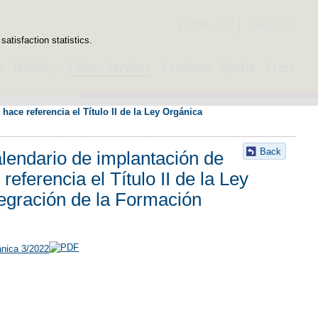
Search
English
atisfaction statistics.
e
Ministry
Citizen Services
Contents
Sports
Press
ace referencia el Título II de la Ley Orgánica 
Back
alendario de implantación de
eferencia el Título II de la Ley
egración de la Formación
ánica 3/2022