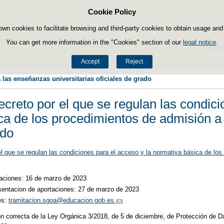
Cookie Policy
Skip to content
own cookies to facilitate browsing and third-party cookies to obtain usage and s
You can get more information in the "Cookies" section of our
legal notice
.
Hom
Accept
Reject
 las enseñanzas universitarias oficiales de grado
ecreto por el que se regulan las condici
ca de los procedimientos de admisión a 
ado
el que se regulan las condiciones para el acceso y la normativa básica de los
rtaciones: 16 de marzo de 2023
esentacion de aportaciones: 27 de marzo de 2023
es:
tramitacion.sgoa@educacion.gob.es
ción correcta de la Ley Orgánica 3/2018, de 5 de diciembre, de Protección de 