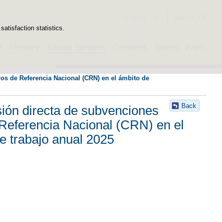
Search
English
atisfaction statistics.
e
Ministry
Citizen Services
Contents
Sports
Press
ros de Referencia Nacional (CRN) en el ámbito de 
Back
sión directa de subvenciones
e Referencia Nacional (CRN) en el
de trabajo anual 2025