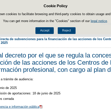
Cookie Policy
Skip to content
own cookies to facilitate browsing and third-party cookies to obtain usage and s
You can get more information in the "Cookies" section of our
legal notice
.
Hom
Accept
Reject
directa de subvenciones para la financiación de las acciones de los Cent
l 2025
l decreto por el que se regula la conce
iación de las acciones de los Centros d
rmación profesional, con cargo al plan 
a trámite de audiencia:
unio de 2025
isión de aportaciones: 18 de junio de 2025
es cerrada
encia e información pública