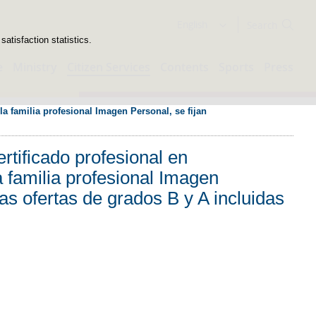
Search
English
atisfaction statistics.
e
Ministry
Citizen Services
Contents
Sports
Press
a familia profesional Imagen Personal, se fijan 
rtificado profesional en
 familia profesional Imagen
las ofertas de grados B y A incluidas