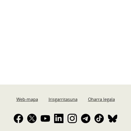
Web-mapa
Irisgarritasuna
Oharra legala