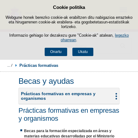
Cookie politika
Edukira salto egin
Menua
Webgune honek berezko cookie-ak erabiltzen ditu nabigazioa errazteko
eta hirugarrenen cookie-ak erabilera- eta gogobetetasun-estatistikak
lortzeko.
Informazio gehiago lor dezakezu gure "Cookie-ak" atalean,
legezko
oharrean
.
Bilatzailea
Onartu
Ukatu
Prácticas formativas
Becas y ayudas
Prácticas formativas en empresas y
organismos
Prácticas formativas en empresas
y organismos
Becas para la formación especializada en áreas y
materias educativas desarrolladas por el Ministerio