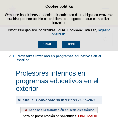
Cookie politika
Edukira salto egin
Menua
Webgune honek berezko cookie-ak erabiltzen ditu nabigazioa errazteko
eta hirugarrenen cookie-ak erabilera- eta gogobetetasun-estatistikak
lortzeko.
Informazio gehiago lor dezakezu gure "Cookie-ak" atalean,
legezko
oharrean
.
Bilatzailea
Onartu
Ukatu
Profesores interinos en programas educativos en el 
exterior
Profesores interinos en
programas educativos en el
exterior
Australia. Convocatoria interinos 2025-2026
Acceso a la tramitación en sede electrónica
Plazo de presentación de solicitudes:
FINALIZADO