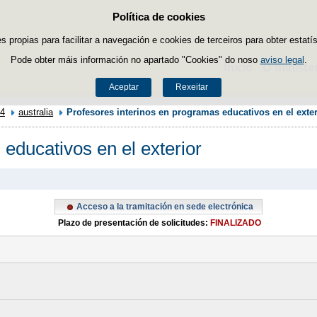
Política de cookies
Saltar ao contido
es propias para facilitar a navegación e cookies de terceiros para obter estatí
Pode obter máis información no apartado "Cookies" do noso
aviso legal
.
Inicio
O ministe
Aceptar
Rexeitar
4
australia
Profesores interinos en programas educativos en el exter
educativos en el exterior
Acceso a la tramitación en sede electrónica
Plazo de presentación de solicitudes:
FINALIZADO