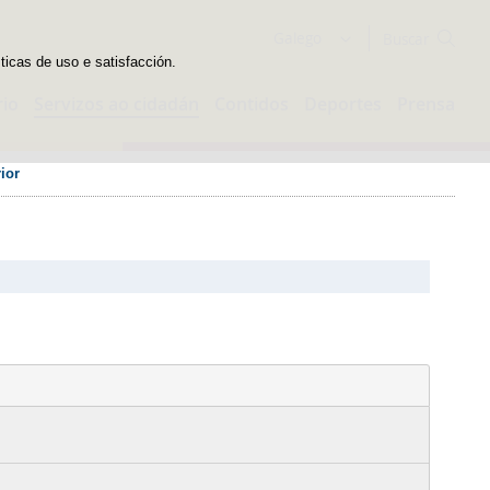
Buscador
Galego
sticas de uso e satisfacción.
rio
Servizos ao cidadán
Contidos
Deportes
Prensa
ior