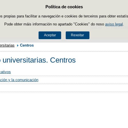
Política de cookies
Saltar ao contido
es propias para facilitar a navegación e cookies de terceiros para obter estatí
Pode obter máis información no apartado "Cookies" do noso
aviso legal
.
Inicio
O ministe
Aceptar
Rexeitar
rsitarias
Centros
universitarias. Centros
cativos
ación y la comunicación