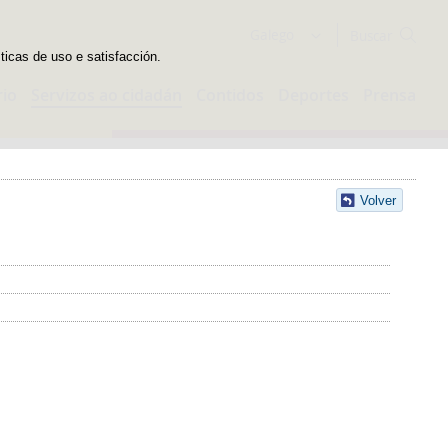
Buscador
Galego
sticas de uso e satisfacción.
rio
Servizos ao cidadán
Contidos
Deportes
Prensa
Volver