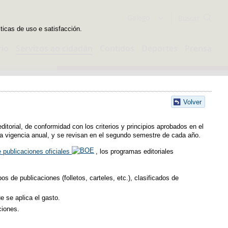
Buscador
Galego
sticas de uso e satisfacción.
rio
Servizos ao cidadán
Contidos
Deportes
Prensa
Volver
editorial, de conformidad con los criterios y principios aprobados en el
a vigencia anual, y se revisan en el segundo semestre de cada año.
 publicaciones oficiales
, los programas editoriales
os de publicaciones (folletos, carteles, etc.), clasificados de
e se aplica el gasto.
ciones.