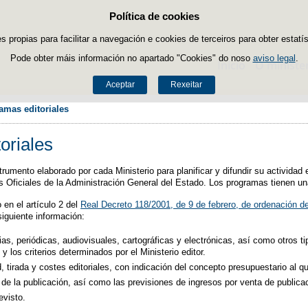
Política de cookies
Saltar ao contido
es propias para facilitar a navegación e cookies de terceiros para obter estatí
Pode obter máis información no apartado "Cookies" do noso
aviso legal
.
Inicio
O ministe
Aceptar
Rexeitar
amas editoriales
oriales
strumento elaborado por cada Ministerio para planificar y difundir su actividad 
s Oficiales de la Administración General del Estado. Los programas tienen un
 en el artículo 2 del
Real Decreto 118/2001, de 9 de febrero, de ordenación de
siguiente información:
as, periódicas, audiovisuales, cartográficas y electrónicas, así como otros tip
y los criterios determinados por el Ministerio editor.
, tirada y costes editoriales, con indicación del concepto presupuestario al qu
o de la publicación, así como las previsiones de ingresos por venta de publica
evisto.