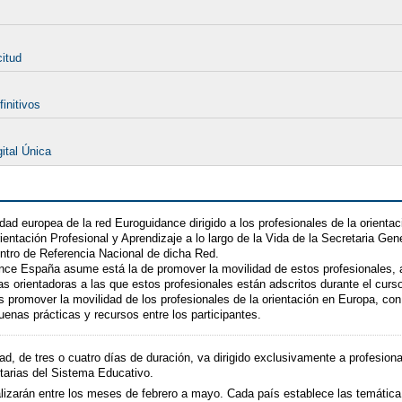
citud
initivos
ital Única
 europea de la red Euroguidance dirigido a los profesionales de la orientaci
ientación Profesional y Aprendizaje a lo largo de la Vida de la Secretaria Ge
ntro de Referencia Nacional de dicha Red.
nce España asume está la de promover la movilidad de estos profesionales, a
s orientadoras a las que estos profesionales están adscritos durante el curso
 promover la movilidad de los profesionales de la orientación en Europa, con 
buenas prácticas y recursos entre los participantes.
, de tres o cuatro días de duración, va dirigido exclusivamente a profesional
tarias del Sistema Educativo.
ealizarán entre los meses de febrero a mayo. Cada país establece las temática