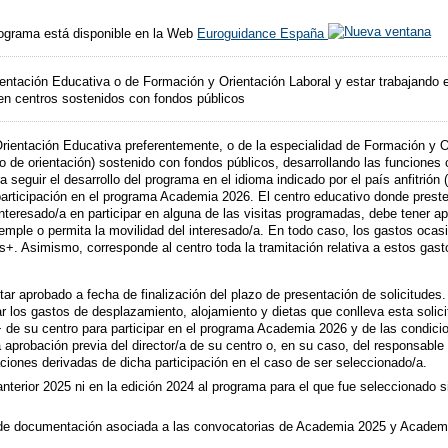
Programa está disponible en la Web
Euroguidance España
ientación Educativa o de Formación y Orientación Laboral y estar trabajando 
 en centros sostenidos con fondos públicos
Orientación Educativa preferentemente, o de la especialidad de Formación y Or
o de orientación) sostenido con fondos públicos, desarrollando las funciones c
 seguir el desarrollo del programa en el idioma indicado por el país anfitrión 
 participación en el programa Academia 2026. El centro educativo donde preste 
interesado/a en participar en alguna de las visitas programadas, debe tener 
le o permita la movilidad del interesado/a. En todo caso, los gastos ocasio
+. Asimismo, corresponde al centro toda la tramitación relativa a estos gast
ar aprobado a fecha de finalización del plazo de presentación de solicitudes
r los gastos de desplazamiento, alojamiento y dietas que conlleva esta solicit
de su centro para participar en el programa Academia 2026 y de las condicion
aprobación previa del director/a de su centro o, en su caso, del responsable 
aciones derivadas de dicha participación en el caso de ser seleccionado/a.
anterior 2025 ni en la edición 2024 al programa para el que fue seleccionado 
ón de documentación asociada a las convocatorias de Academia 2025 y Academ