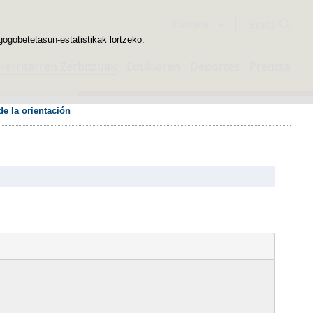
Bilatzailea
Euskara
gogobetetasun-estatistikak lortzeko.
Herritarren Zerbitzuak
Edukiaren
Deportes
Prentsa
e la orientación