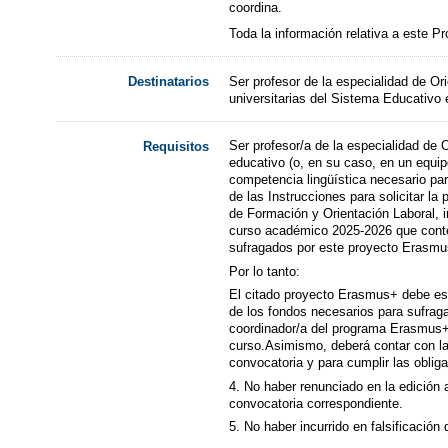
coordina.
Toda la información relativa a este 
Ser profesor de la especialidad de Or
Destinatarios
universitarias del Sistema Educativo
Ser profesor/a de la especialidad de 
Requisitos
educativo (o, en su caso, en un equip
competencia lingüística necesario para
de las Instrucciones para solicitar la
de Formación y Orientación Laboral, 
curso académico 2025-2026 que contemp
sufragados por este proyecto Erasmus
Por lo tanto:
El citado proyecto Erasmus+ debe est
de los fondos necesarios para sufraga
coordinador/a del programa Erasmus+ 
curso.Asimismo, deberá contar con la 
convocatoria y para cumplir las oblig
4. No haber renunciado en la edición 
convocatoria correspondiente.
5. No haber incurrido en falsificaci