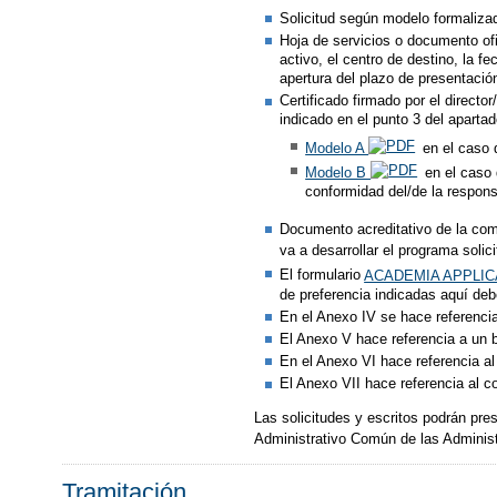
Solicitud según modelo formalizad
Hoja de servicios o documento ofi
activo, el centro de destino, la f
apertura del plazo de presentación
Certificado firmado por el direct
indicado en el punto 3 del aparta
Modelo A
en el caso d
Modelo B
en el caso 
conformidad del/de la respons
Documento acreditativo de la com
va a desarrollar el programa solic
El formulario
ACADEMIA APPLIC
de preferencia indicadas aquí debe
En el Anexo IV se hace referencia 
El Anexo V hace referencia a un b
En el Anexo VI hace referencia a
El Anexo VII hace referencia al co
Las solicitudes y escritos podrán pre
Administrativo Común de las Adminis
Tramitación