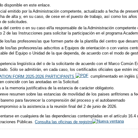
o disponible en este enlace.
cial emitido por la Administración competente, actualizado a fecha de present
echa de alta y, en su caso, de cese en el puesto de trabajo, así como los años
 de solicitudes.
or/a del centro o en su caso el/la responsable de la Administración competent
do 2 de las Instrucciones para solicitar la participación en el programa Acad
e los/las profesores/as que formen parte de la plantilla del centro que desarro
de los/las profesores/as adscritos a Equipos de orientación o con varios cen
able del Equipo o Unidad de la que dependa, de acuerdo con el modo de gesti
petencia lingüística del o de la solicitante de acuerdo con el Marco Común 
itado. Sólo se admitirán, en cada caso, los certificados oficiales que estén in
ATION FORM 2025-2026 PARTICIPANTS
cumplimentado en inglés (A
n coincidir con las anotadas en la Solicitud.
a la memoria justificativa de la estancia de carácter obligatorio.
reve resumen sobre las estancias de movilidad de los paises anfitriones a fe
l baremo para favorecer la comprensión del proceso y el autobaremado
mpromiso a la asistencia a la reunión final del 2 de junio de 2026.
sentarse en cualquiera de las dependencias contempladas en el artículo 16.4 
traciones Públicas.
Consulta las oficinas de registro