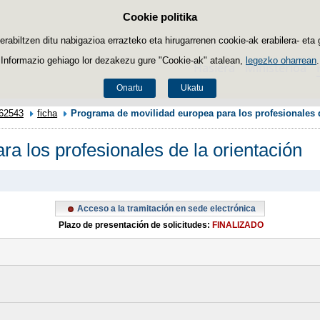
Cookie politika
Edukira salto egin
biltzen ditu nabigazioa errazteko eta hirugarrenen cookie-ak erabilera- eta 
Informazio gehiago lor dezakezu gure "Cookie-ak" atalean,
legezko oharrean
.
Hasiera
Ministerioa
Onartu
Ukatu
62543
ficha
Programa de movilidad europea para los profesionales d
a los profesionales de la orientación
Acceso a la tramitación en sede electrónica
Plazo de presentación de solicitudes:
FINALIZADO