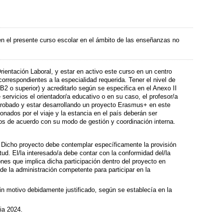
en el presente curso escolar en el ámbito de las enseñanzas no
ientación Laboral, y estar en activo este curso en un centro
orrespondientes a la especialidad requerida. Tener el nivel de
(B2 o superior) y acreditarlo según se especifica en el Anexo II
servicios el orientador/a educativo o en su caso, el profesor/a
aprobado y estar desarrollando un proyecto Erasmus+ en este
nados por el viaje y la estancia en el país deberán ser
os de acuerdo con su modo de gestión y coordinación interna.
. Dicho proyecto debe contemplar específicamente la provisión
ud. El/la interesado/a debe contar con la conformidad del/la
es que implica dicha participación dentro del proyecto en
de la administración competente para participar en la
sin motivo debidamente justificado, según se establecía en la
ia 2024.