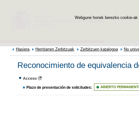
Webgune honek berezko cookie-ak era
Hasiera
Herritarren Zerbitzuak
Zerbitzuen katalogoa
No unive
Reconocimiento de equivalencia de
Acceso
Plazo de presentación de solicitudes:
ABIERTO PERMANENT