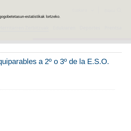
Bilatzailea
Euskara
gogobetetasun-estatistikak lortzeko.
Herritarren Zerbitzuak
Edukiaren
Deportes
Prentsa
uiparables a 2º o 3º de la E.S.O.