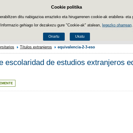
Cookie politika
Edukira salto egin
biltzen ditu nabigazioa errazteko eta hirugarrenen cookie-ak erabilera- eta 
Informazio gehiago lor dezakezu gure "Cookie-ak" atalean,
legezko oharrean
.
Hasiera
Ministerioa
Onartu
Ukatu
rsitarios
Títulos extranjeros
equivalencia-2-3-eso
 escolaridad de estudios extranjeros eq
EMENTE