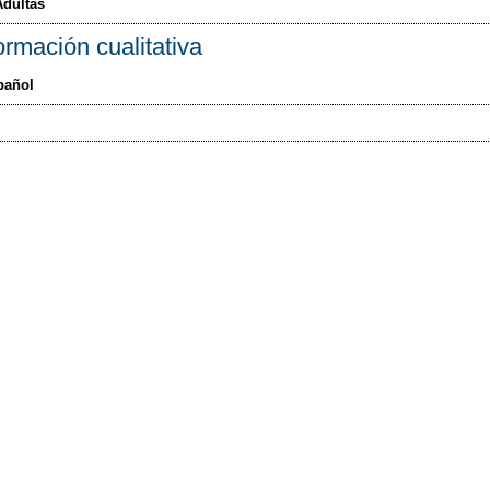
Adultas
ormación cualitativa
pañol