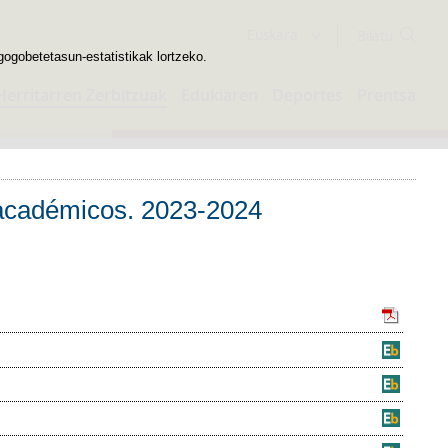
Bilatzailea
Euskara
gogobetetasun-estatistikak lortzeko.
Herritarren Zerbitzuak
Edukiaren
Deportes
Prentsa
 académicos. 2023-2024