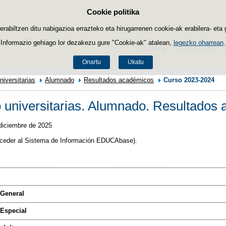
Cookie politika
Edukira salto egin
biltzen ditu nabigazioa errazteko eta hirugarrenen cookie-ak erabilera- eta 
Informazio gehiago lor dezakezu gure "Cookie-ak" atalean,
legezko oharrean
.
Hasiera
Ministerioa
Onartu
Ukatu
iversitarias
Alumnado
Resultados académicos
Curso 2023-2024
universitarias. Alumnado. Resultados
diciembre de 2025
acceder al Sistema de Información EDUCAbase).
General
Especial