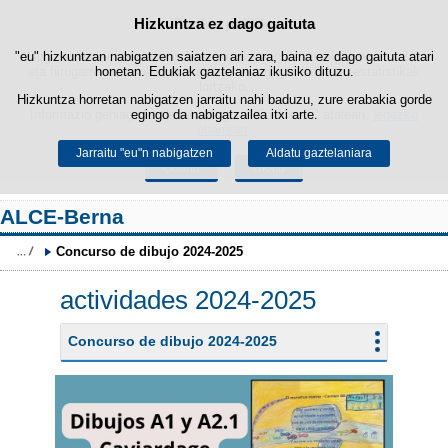
Hizkuntza ez dago gaituta
Cookie politika
Edukira salto egin
"eu" hizkuntzan nabigatzen saiatzen ari zara, baina ez dago gaituta atari
Webgune honek berezko cookie-ak erabiltzen ditu nabigazioa errazteko
eta hirugarrenen cookie-ak erabilera- eta gogobetetasun-estatistikak
honetan. Edukiak gaztelaniaz ikusiko dituzu.
lortzeko.
Hizkuntza horretan nabigatzen jarraitu nahi baduzu, zure erabakia gorde
Informazio gehiago lor dezakezu gure "Cookie-ak" atalean,
egingo da nabigatzailea itxi arte.
legezko
oharrean
.
Jarraitu "eu"n nabigatzen
Aldatu gaztelaniara
Onartu
Ukatu
ALCE-Berna
Concurso de dibujo 2024-2025
actividades 2024-2025
Concurso de dibujo 2024-2025