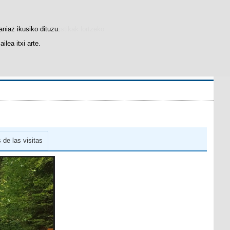
gogobetetasun-estatistikak lortzeko.
aniaz ikusiko dituzu.
lea itxi arte.
de las visitas