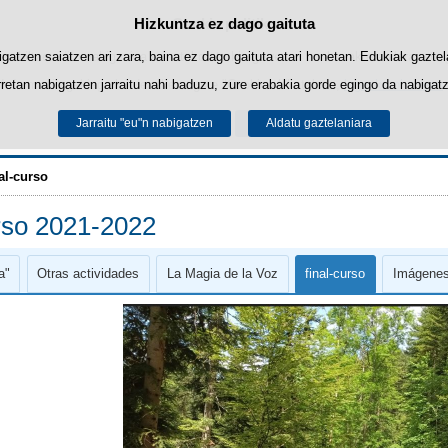
Hizkuntza ez dago gaituta
Cookie politika
Edukira salto egin
biltzen ditu nabigazioa errazteko eta hirugarrenen cookie-ak erabilera- eta 
gatzen saiatzen ari zara, baina ez dago gaituta atari honetan. Edukiak gaztel
retan nabigatzen jarraitu nahi baduzu, zure erabakia gorde egingo da nabigatzai
Informazio gehiago lor dezakezu gure "Cookie-ak" atalean,
legezko oharrean
.
Jarraitu "eu"n nabigatzen
Onartu
Ukatu
Aldatu gaztelaniara
ALCE-Berna
al-curso
rso 2021-2022
a"
Otras actividades
La Magia de la Voz
final-curso
Imágenes 