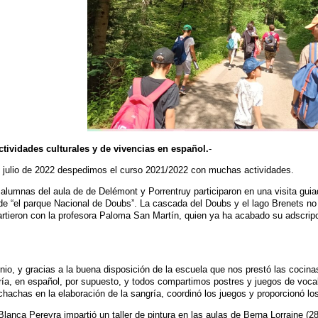
ctividades culturales y de vivencias en español.
-
 julio de 2022 despedimos el curso 2021/2022 con muchas actividades.
alumnas del aula de de Delémont y Porrentruy participaron en una visita gui
 de “el parque Nacional de Doubs”. La cascada del Doubs y el lago Brenets no 
artieron con la profesora Paloma San Martín, quien ya ha acabado su adscrip
unio, y gracias a la buena disposición de la escuela que nos prestó las cocin
ría, en español, por supuesto, y todos compartimos postres y juegos de vo
hachas en la elaboración de la sangría, coordinó los juegos y proporcionó los
 Blanca Pereyra impartió un taller de pintura en las aulas de Berna Lorraine (28