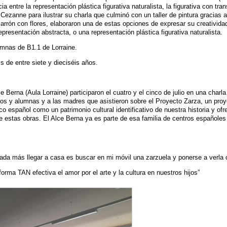
a entre la representación plástica figurativa naturalista, la figurativa con tra
 Cezanne para ilustrar su charla que culminó con un taller de pintura graci
 jarrón con flores, elaboraron una de estas opciones de expresar su creativida
epresentación abstracta, o una representación plástica figurativa naturalista.
umnas de B1.1 de Lorraine.
 de entre siete y dieciséis años.
Berna (Aula Lorraine) participaron el cuatro y el cinco de julio en una charla
nos y alumnas y a las madres que asistieron sobre el Proyecto Zarza, un proye
rico español como un patrimonio cultural identificativo de nuestra historia y of
e estas obras. El Alce Berna ya es parte de esa familia de centros españoles
nada más llegar a casa es buscar en mi móvil una zarzuela y ponerse a verla 
 forma TAN efectiva el amor por el arte y la cultura en nuestros hijos”