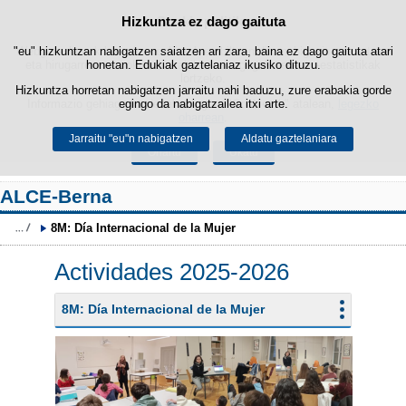
Hizkuntza ez dago gaituta
Cookie politika
Edukira salto egin
"eu" hizkuntzan nabigatzen saiatzen ari zara, baina ez dago gaituta atari
Webgune honek berezko cookie-ak erabiltzen ditu nabigazioa errazteko
eta hirugarrenen cookie-ak erabilera- eta gogobetetasun-estatistikak
honetan. Edukiak gaztelaniaz ikusiko dituzu.
lortzeko.
Hizkuntza horretan nabigatzen jarraitu nahi baduzu, zure erabakia gorde
Informazio gehiago lor dezakezu gure "Cookie-ak" atalean,
egingo da nabigatzailea itxi arte.
legezko
oharrean
.
Jarraitu "eu"n nabigatzen
Aldatu gaztelaniara
Onartu
Ukatu
ALCE-Berna
8M: Día Internacional de la Mujer
Actividades 2025-2026
8M: Día Internacional de la Mujer