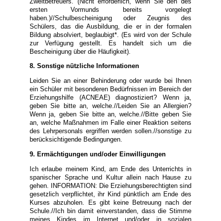
Zweitbetreuers. (Nicht erforderlich, wenn Sie den des
ersten Vormunds bereits vorgelegt
haben.)//Schulbescheinigung oder Zeugnis des
Schülers, das die Ausbildung, die er in der formalen
Bildung absolviert, beglaubigt*. (Es wird von der Schule
zur Verfügung gestellt. Es handelt sich um die
Bescheinigung über die Häufigkeit).
8. Sonstige nützliche Informationen
Leiden Sie an einer Behinderung oder wurde bei Ihnen
ein Schüler mit besonderen Bedürfnissen im Bereich der
Erziehungshilfe (ACNEAE) diagnostiziert? Wenn ja,
geben Sie bitte an, welche.//Leiden Sie an Allergien?
Wenn ja, geben Sie bitte an, welche.//Bitte geben Sie
an, welche Maßnahmen im Falle einer Reaktion seitens
des Lehrpersonals ergriffen werden sollen.//sonstige zu
berücksichtigende Bedingungen.
9. Ermächtigungen und/oder Einwilligungen
Ich erlaube meinem Kind, am Ende des Unterrichts in
spanischer Sprache und Kultur allein nach Hause zu
gehen. INFORMATION: Die Erziehungsberechtigten sind
gesetzlich verpflichtet, ihr Kind pünktlich am Ende des
Kurses abzuholen. Es gibt keine Betreuung nach der
Schule.//Ich bin damit einverstanden, dass die Stimme
meines Kindes im Internet und/oder in sozialen