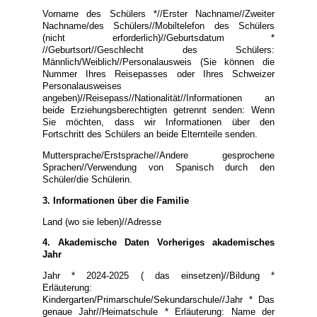
Vorname des Schülers *//Erster Nachname//Zweiter
Nachname/des Schülers//Mobiltelefon des Schülers
(nicht erforderlich)//Geburtsdatum *
//Geburtsort//Geschlecht des Schülers:
Männlich/Weiblich//Personalausweis (Sie können die
Nummer Ihres Reisepasses oder Ihres Schweizer
Personalausweises
angeben)//Reisepass//Nationalität//Informationen an
beide Erziehungsberechtigten getrennt senden: Wenn
Sie möchten, dass wir Informationen über den
Fortschritt des Schülers an beide Elternteile senden.
Muttersprache/Erstsprache//Andere gesprochene
Sprachen//Verwendung von Spanisch durch den
Schüler/die Schülerin.
3. Informationen über die Familie
Land (wo sie leben)//Adresse
4. Akademische Daten Vorheriges akademisches
Jahr
Jahr * 2024-2025 ( das einsetzen)//Bildung *
Erläuterung:
Kindergarten/Primarschule/Sekundarschule//Jahr * Das
genaue Jahr//Heimatschule * Erläuterung: Name der