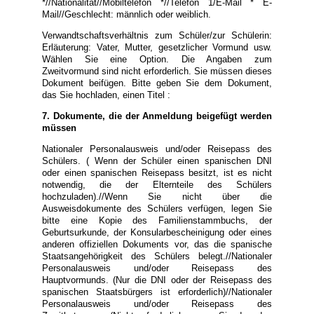
*//Nationalität//Mobiltelefon *//Telefon 1/E-Mail * E-
Mail//Geschlecht: männlich oder weiblich.
Verwandtschaftsverhältnis zum Schüler/zur Schülerin:
Erläuterung: Vater, Mutter, gesetzlicher Vormund usw.
Wählen Sie eine Option. Die Angaben zum
Zweitvormund sind nicht erforderlich. Sie müssen dieses
Dokument beifügen. Bitte geben Sie dem Dokument,
das Sie hochladen, einen Titel :
7. Dokumente, die der Anmeldung beigefügt werden
müssen
Nationaler Personalausweis und/oder Reisepass des
Schülers. ( Wenn der Schüler einen spanischen DNI
oder einen spanischen Reisepass besitzt, ist es nicht
notwendig, die der Elternteile des Schülers
hochzuladen).//Wenn Sie nicht über die
Ausweisdokumente des Schülers verfügen, legen Sie
bitte eine Kopie des Familienstammbuchs, der
Geburtsurkunde, der Konsularbescheinigung oder eines
anderen offiziellen Dokuments vor, das die spanische
Staatsangehörigkeit des Schülers belegt.//Nationaler
Personalausweis und/oder Reisepass des
Hauptvormunds. (Nur die DNI oder der Reisepass des
spanischen Staatsbürgers ist erforderlich)//Nationaler
Personalausweis und/oder Reisepass des