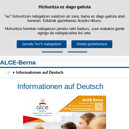
Hizkuntza ez dago gaituta
Cookie politika
Edukira salto egin
"eu" hizkuntzan nabigatzen saiatzen ari zara, baina ez dago gaituta atari
Webgune honek berezko cookie-ak erabiltzen ditu nabigazioa errazteko
eta hirugarrenen cookie-ak erabilera- eta gogobetetasun-estatistikak
honetan. Edukiak gaztelaniaz ikusiko dituzu.
lortzeko.
Hizkuntza horretan nabigatzen jarraitu nahi baduzu, zure erabakia gorde
Informazio gehiago lor dezakezu gure "Cookie-ak" atalean,
egingo da nabigatzailea itxi arte.
legezko
oharrean
.
Jarraitu "eu"n nabigatzen
Aldatu gaztelaniara
Onartu
Ukatu
ALCE-Berna
Informationen auf Deutsch
Informationen auf Deutsch