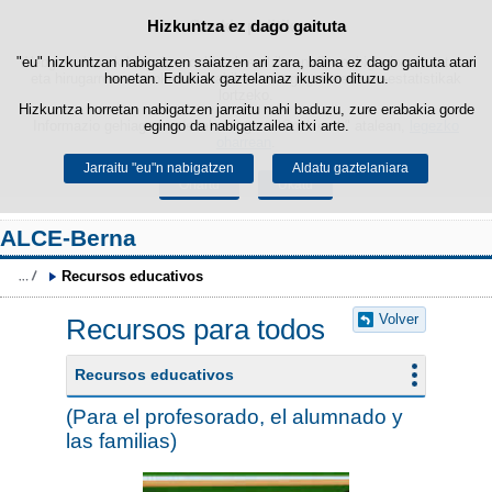
Hizkuntza ez dago gaituta
Cookie politika
Edukira salto egin
"eu" hizkuntzan nabigatzen saiatzen ari zara, baina ez dago gaituta atari
Webgune honek berezko cookie-ak erabiltzen ditu nabigazioa errazteko
eta hirugarrenen cookie-ak erabilera- eta gogobetetasun-estatistikak
honetan. Edukiak gaztelaniaz ikusiko dituzu.
lortzeko.
Hizkuntza horretan nabigatzen jarraitu nahi baduzu, zure erabakia gorde
Informazio gehiago lor dezakezu gure "Cookie-ak" atalean,
egingo da nabigatzailea itxi arte.
legezko
oharrean
.
Jarraitu "eu"n nabigatzen
Aldatu gaztelaniara
Onartu
Ukatu
ALCE-Berna
Recursos educativos
Volver
Recursos para todos
Recursos educativos
(Para el profesorado, el alumnado y
las familias)