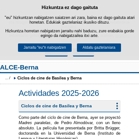
Hizkuntza ez dago gaituta
Cookie politika
Edukira salto egin
"eu" hizkuntzan nabigatzen saiatzen ari zara, baina ez dago gaituta atari
Webgune honek berezko cookie-ak erabiltzen ditu nabigazioa errazteko
eta hirugarrenen cookie-ak erabilera- eta gogobetetasun-estatistikak
honetan. Edukiak gaztelaniaz ikusiko dituzu.
lortzeko.
Hizkuntza horretan nabigatzen jarraitu nahi baduzu, zure erabakia gorde
Informazio gehiago lor dezakezu gure "Cookie-ak" atalean,
egingo da nabigatzailea itxi arte.
legezko
oharrean
.
Jarraitu "eu"n nabigatzen
Aldatu gaztelaniara
Onartu
Ukatu
ALCE-Berna
Ciclos de cine de Basilea y Berna
Actividades 2025-2026
Ciclos de cine de Basilea y Berna
Como parte del ciclo de cine de Berna, ayer se proyectó
Madres paralelas
, de Pedro Almodóvar, con un lleno
absoluto. La película fue presentada por Britta Brügger,
doctoranda en la Universidad de Berna (Instituto de
Lengua y Literaturas Hispánicas).