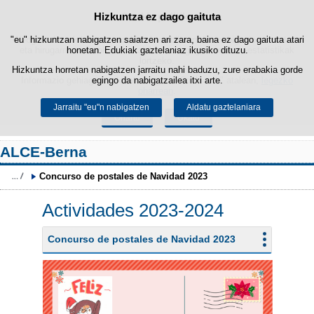
Hizkuntza ez dago gaituta
Cookie politika
Edukira salto egin
"eu" hizkuntzan nabigatzen saiatzen ari zara, baina ez dago gaituta atari
Webgune honek berezko cookie-ak erabiltzen ditu nabigazioa errazteko
eta hirugarrenen cookie-ak erabilera- eta gogobetetasun-estatistikak
honetan. Edukiak gaztelaniaz ikusiko dituzu.
lortzeko.
Hizkuntza horretan nabigatzen jarraitu nahi baduzu, zure erabakia gorde
Informazio gehiago lor dezakezu gure "Cookie-ak" atalean,
egingo da nabigatzailea itxi arte.
legezko
oharrean
.
Jarraitu "eu"n nabigatzen
Aldatu gaztelaniara
Onartu
Ukatu
ALCE-Berna
Concurso de postales de Navidad 2023
Actividades 2023-2024
Concurso de postales de Navidad 2023