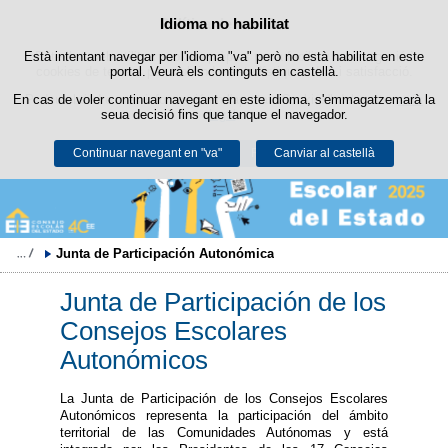
Política de cookies
Idioma no habilitat
Passar al contingut
Està intentant navegar per l'idioma "va" però no està habilitat en este
Este lloc web utilitza cookies pròpies per a facilitar la navegació i
cookies de tercers per a obtindre estadístiques d'ús i satisfacció.
portal. Veurà els continguts en castellà.
En cas de voler continuar navegant en este idioma, s'emmagatzemarà la
Podeu obtindre més informació en l'apartat "Cookies" del nostre
avís
seua decisió fins que tanque el navegador.
legal
.
Continuar navegant en "va"
Acceptar
Rebutjar
Canviar al castellà
Junta de Participación Autonómica
Junta de Participación de los
Consejos Escolares
Autonómicos
La Junta de Participación de los Consejos Escolares
Autonómicos representa la participación del ámbito
territorial de las Comunidades Autónomas y está